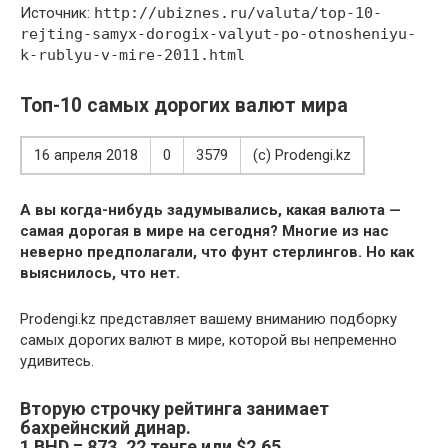
Источник:
http://ubiznes.ru/valuta/top-10-
rejting-samyx-dorogix-valyut-po-otnosheniyu-
k-rublyu-v-mire-2011.html
Топ-10 самых дорогих валют мира
16 апреля 2018
0
3579
(с) Prodengi.kz
А вы когда-нибудь задумывались, какая валюта —
самая дорогая в мире на сегодня? Многие из нас
неверно предполагали, что фунт стерлингов. Но как
выяснилось, что нет.
Prodengi.kz представляет вашему вниманию подборку
самых дорогих валют в мире, которой вы непременно
удивитесь.
Вторую строчку
рейтинга занимает
бахрейнский динар
.
1 BНD = 873, 22 тенге или $2,65