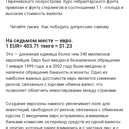
Пиренейского полуострова. Курс гибралтарского фунта
привязан к фунту стерлингов в соотношении 1:1- отсюда и
высокая стоимость валюты.
Читайте также
Как победить депрессию самому
На
седьмом
месте —
евро
.
1 EUR= 403.71 тенге = $1.23
Это — денежная единица более чем 340 миллионов
европейцев. Евро был введен в безналичное обращение
1 января 1999 года, а в 2002 году были введены в
наличное обращение банкноты и монеты. Одно из
наиболее важных достоинств евро является снижение
рисков, связанных с курсами обмена валют, что
позволяет облегчить инвестирование между странами.
Создание еврозоны намного увеличивает поле для
инвестиций, свободное от рисков, связанных с обменным
курсом. С введением евро устранились взимаемые
банками комиссии за перевод средств из одной валюты
в другую, которые ранее взимались и с частных лиц, и с