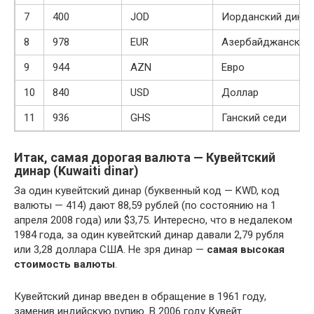
7
400
JOD
Иорданский динар
8
978
EUR
Азербайджанский 
9
944
AZN
Евро
10
840
USD
Доллар
11
936
GHS
Ганский седи
Итак,
самая дорогая валюта
— Кувейтский
динар (Kuwaiti dinar)
За один кувейтский динар (буквенный код — KWD, код
валюты — 414) дают 88,59 рублей (по состоянию на 1
апреля 2008 года) или $3,75. Интересно, что в недалеком
1984 года, за один кувейтский динар давали 2,79 рубля
или 3,28 доллара США. Не зря динар —
самая высокая
стоимость валюты
.
Кувейтский динар введен в обращение в 1961 году,
заменив индийскую рупию. В 2006 году Кувейт