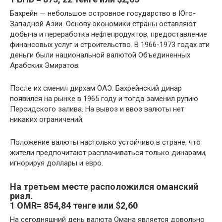
Бахрейн — небольшое островное государство в Юго-
Западной Азии. Основу экономики страны оставляют
добыча и переработка нефтепродуктов, предоставление
финансовых услуг и строительство. В 1966-1973 годах эти
деньги были национальной валютой Объединенных
Арабских Эмиратов.
После их сменил дирхам ОАЭ. Бахрейнский динар
появился на рынке в 1965 году и тогда заменил рупию
Персидского залива. На вывоз и ввоз валюты нет
никаких ограничений.
Положение валюты настолько устойчиво в стране, что
жители предпочитают расплачиваться только динарами,
игнорируя доллары и евро.
На
третьем
месте расположился
оманский
риал
.
1 ОМR= 854,84 тенге или $2,60
На сегодняшний день валюта Омана является довольно