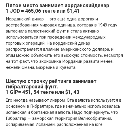
Пятое
место занимает
иорданский
динар
1 JOD = 465,06 тенге или $1,41
Иорданский динар — это ещё одна дорогая и
востребованная мировая единица, которая в 1949 году
вытеснила палестинский фунт и стала активно
использоваться при проведении международных
торговых операций. На иорданский динар
распространяется влияние американского доллара, и
этим можно объяснить его высокую стоимость, несмотря
на тот факт, что экономика Иордании развита менее,
нежели Омана, Бахрейна и Кувейта.
Шестую
строчку рейтинга занимает
гибралтарский фунт
.
1 GIP= 451, 54 тенге или $1, 43
Его иногда называют ливром. Эта валюта используется в
основном в Гибралтаре, где изначально использовалась
испанская и британская валюта. Надо подчеркнуть, что
Гибралтар — заморская территория Великобритании,
оспариваемая Испанией, расположенная на юге