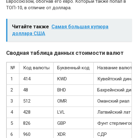
Евросоюзом, обогнав его евро. Который также попал в
ТОП-10, в отличие от доллара.
Читайте также
Самая большая купюра
доллара США
Сводная таблица данных стоимости валют
№
Код валюты
Буквенный код
Название валюты
1
414
KWD
Кувейтский динар
2
48
BHD
Бахрейнский дина
3
512
OMR
Оманский риал
4
428
LVL
Латвийский лат
5
826
GBP
Фунт стерлингов
6
960
XDR
СДР