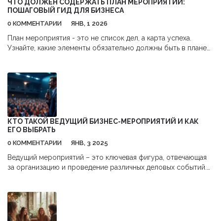
ЧТО ДОЛЖЕН СОДЕРЖАТЬ ПЛАН МЕРОПРИЯТИЙ:
ПОШАГОВЫЙ ГИД ДЛЯ БИЗНЕСА
0 КОММЕНТАРИИ
ЯНВ, 1 2026
План мероприятия - это не список дел, а карта успеха.
Узнайте, какие элементы обязательно должны быть в плане
бизнес-мероприятия, чтобы оно прошло без сбоев и
принесло реальные результаты.
КТО ТАКОЙ ВЕДУЩИЙ БИЗНЕС-МЕРОПРИЯТИЙ И КАК
ЕГО ВЫБРАТЬ
0 КОММЕНТАРИИ
ЯНВ, 3 2025
Ведущий мероприятий – это ключевая фигура, отвечающая
за организацию и проведение различных деловых событий.
Он обеспечивает взаимодействие всех участников, создает
атмосферу и контролирует динамику события. В этой статье
вы узнаете, как называется человек, отвечающий за это,
какие навыки ему необходимы, и на что стоит обратить
внимание при его выборе.