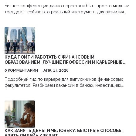
Бизнес-конференции давно перестали быть просто модным
трендом – сейчас это реальный инструмент для развития
бизнеса и себя. В статье подробно разберём, зачем идти на
такие мероприятия, как из них выжать максимум пользы, и
почему туда даже втягиваются те, кто не любит массовые
тусовки. Добавлю примеры, лайфхаки и личные наблюдения.
Поговорим о мифах, неожиданных плюсах и минусах, и
разберём, кто реально выигрывает от таких событий.
КУДА ПОЙТИ РАБОТАТЬ С ФИНАНСОВЫМ
ОБРАЗОВАНИЕМ: ЛУЧШИЕ ПРОФЕССИИ И КАРЬЕРНЫЕ
ПУТИ
0 КОММЕНТАРИИ
АПР, 14 2026
Подробный гид по карьере для выпускников финансовых
факультетов. Разбираем вакансии в банках, инвестициях,
FinTech и корпорациях: где больше платят и что нужно знать.
КАК ЗАНЯТЬ ДЕНЬГИ ЧЕЛОВЕКУ: БЫСТРЫЕ СПОСОБЫ
ВЗЯТЬ ОНЛАЙН КРЕДИТ