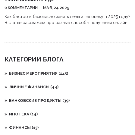
0 КОММЕНТАРИИ
МАЯ, 24 2025
Как быстро и безопасно занять деньги человеку в 2025 году?
В статье расскажем про разные способы получения онлайн
займа, плюсы и минусы каждого варианта, а также лайфхаки
для уменьшения процентов и рисков. Узнаете, как правильно
оформлять заявки и выбирать сервис, чтобы не попасться на
мошенников. Собрали реальные советы, которые
пригодятся каждому, кто оказался в сложной финансовой
КАТЕГОРИИ БЛОГА
ситуации. Статья поможет быстро определиться с лучшим
вариантом.
БИЗНЕС МЕРОПРИЯТИЯ
(145)
ЛИЧНЫЕ ФИНАНСЫ
(44)
БАНКОВСКИЕ ПРОДУКТЫ
(39)
ИПОТЕКА
(14)
ФИНАНСЫ
(13)