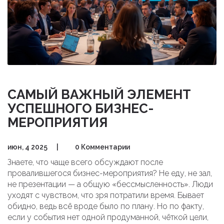
САМЫЙ ВАЖНЫЙ ЭЛЕМЕНТ
УСПЕШНОГО БИЗНЕС-
МЕРОПРИЯТИЯ
июн, 4 2025
|
0 Комментарии
Знаете, что чаще всего обсуждают после
провалившегося бизнес-мероприятия? Не еду, не зал,
не презентации — а общую «бессмысленность». Люди
уходят с чувством, что зря потратили время. Бывает
обидно, ведь всё вроде было по плану. Но по факту,
если у события нет одной продуманной, чёткой цели,