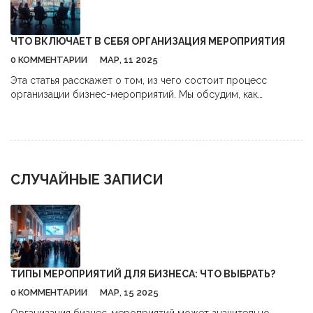
продвижении. Обсудим значимость целевой аудитории и как
нацелиться на нее. Поговорим о том, как креативные
подходы могут сделать ваше мероприятие незабываемым.
ЧТО ВКЛЮЧАЕТ В СЕБЯ ОРГАНИЗАЦИЯ МЕРОПРИЯТИЯ
0 КОММЕНТАРИИ
МАР, 11 2025
Эта статья расскажет о том, из чего состоит процесс
организации бизнес-мероприятий. Мы обсудим, как
планировать и координировать события, включая выбор
мест, бюджетирование и логистику. Ознакомьтесь с
полезными советами и фактами, которые помогут сделать
ваше мероприятие успешным. Независимо от масштаба, с
нашими рекомендациями вы сможете организовать идеально
СЛУЧАЙНЫЕ ЗАПИСИ
запоминающееся событие.
ТИПЫ МЕРОПРИЯТИЙ ДЛЯ БИЗНЕСА: ЧТО ВЫБРАТЬ?
0 КОММЕНТАРИИ
МАР, 15 2025