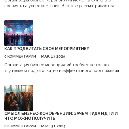
Организация бизнес-мероприятий может значительно
повлиять на успех компании. В статье рассматриваются
основные типы мероприятий, такие как конференции,
семинары и выставки, с упором на практическую
информацию. Узнайте, какие цели могут достигаться с
помощью каждого типа мероприятия и что стоит учесть при
его планировании. Также делимся важными советами, как
сделать ваше мероприятие незабываемым. Эта полезная
информация поможет выбрать идеальный формат для
КАК ПРОДВИГАТЬ СВОЕ МЕРОПРИЯТИЕ?
вашего бизнеса.
0 КОММЕНТАРИИ
МАР, 13 2025
Организация бизнес мероприятий требует не только
тщательной подготовки, но и эффективного продвижения. В
статье рассмотрим, как привлечь внимание аудитории, а
также используем интересные факты и советы, чтобы ваши
события стали успешными. Узнаем, как социальные сети и
цифровые технологии могут сыграть ключевую роль в
продвижении. Обсудим значимость целевой аудитории и как
нацелиться на нее. Поговорим о том, как креативные
подходы могут сделать ваше мероприятие незабываемым.
СМЫСЛ БИЗНЕС-КОНФЕРЕНЦИИ: ЗАЧЕМ ТУДА ИДТИ И
ЧТО МОЖНО ПОЛУЧИТЬ
0 КОММЕНТАРИИ
МАЯ, 31 2025