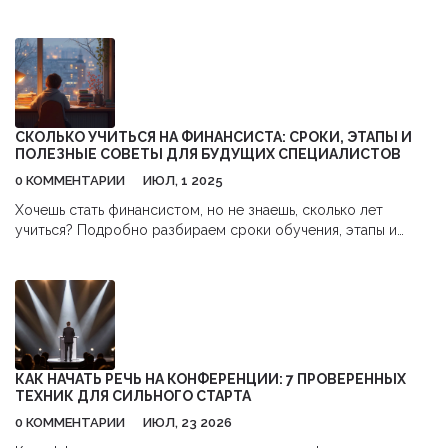
В статье рассматриваются четыре типа выставок: торговые,
отраслевые, специализированные и виртуальные. Советы
подскажут, как лучше подготовиться и извлечь
максимальную пользу из каждого из них. Концентрация на
участии в подходящих событиях может значительно
расширить бизнес-возможности и укрепить связи.
СКОЛЬКО УЧИТЬСЯ НА ФИНАНСИСТА: СРОКИ, ЭТАПЫ И
ПОЛЕЗНЫЕ СОВЕТЫ ДЛЯ БУДУЩИХ СПЕЦИАЛИСТОВ
0 КОММЕНТАРИИ
ИЮЛ, 1 2025
Хочешь стать финансистом, но не знаешь, сколько лет
учиться? Подробно разбираем сроки обучения, этапы и
реальные советы для будущих специалистов.
КАК НАЧАТЬ РЕЧЬ НА КОНФЕРЕНЦИИ: 7 ПРОВЕРЕННЫХ
ТЕХНИК ДЛЯ СИЛЬНОГО СТАРТА
0 КОММЕНТАРИИ
ИЮЛ, 23 2026