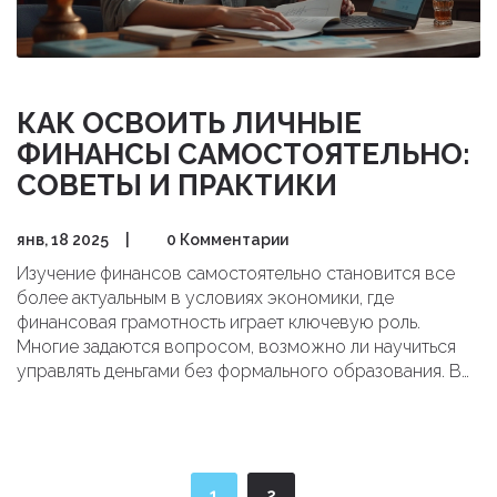
КАК ОСВОИТЬ ЛИЧНЫЕ
ФИНАНСЫ САМОСТОЯТЕЛЬНО:
СОВЕТЫ И ПРАКТИКИ
янв, 18 2025
|
0 Комментарии
Изучение финансов самостоятельно становится все
более актуальным в условиях экономики, где
финансовая грамотность играет ключевую роль.
Многие задаются вопросом, возможно ли научиться
управлять деньгами без формального образования. В
статье рассмотрены основные шаги для
самостоятельного изучения финансов: от поиска
проверенных источников информации и выбора
курсов до практического применения знаний. Также
предложены советы по составлению бюджета и
1
2