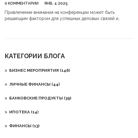
0 КОММЕНТАРИИ
ЯНВ, 4 2025
Привлечение внимания на конференции может быть
решающим фактором для успешных деловых связей и
возможностей. В статье обсуждаются стратегии
подготовки, выступления и нетворкинга, которые помогут
вам выделиться. Также даются советы по использованию
невербальной коммуникации и презентации персональных
брендов. Понимание и применение этих рекомендаций
КАТЕГОРИИ БЛОГА
поможет произвести положительное впечатление на коллег
и участников конференции.
БИЗНЕС МЕРОПРИЯТИЯ
(146)
ЛИЧНЫЕ ФИНАНСЫ
(44)
БАНКОВСКИЕ ПРОДУКТЫ
(39)
ИПОТЕКА
(14)
ФИНАНСЫ
(13)