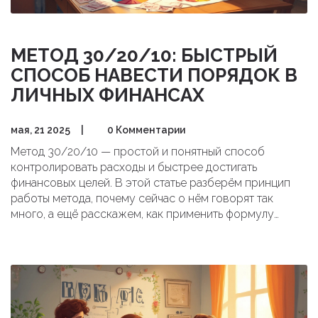
МЕТОД 30/20/10: БЫСТРЫЙ
СПОСОБ НАВЕСТИ ПОРЯДОК В
ЛИЧНЫХ ФИНАНСАХ
мая, 21 2025
|
0 Комментарии
Метод 30/20/10 — простой и понятный способ
контролировать расходы и быстрее достигать
финансовых целей. В этой статье разберём принцип
работы метода, почему сейчас о нём говорят так
много, а ещё расскажем, как применить формулу
30/20/10 к своему кошельку. Узнаешь, на что реально
стоит тратить деньги, где теряются бюджеты, и почему
многие начинают экономить только после
шокирующей распечатки из банка. Получишь советы,
которые можно внедрить уже сегодня.