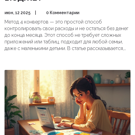
июн, 12 2025
|
0 Комментарии
Метод 4 конвертов — это простой способ
контролировать свои расходы и не остаться без денег
до конца месяца. Этот способ не требует сложных
приложений или таблиц, подходит для любой семьи,
даже с маленькими детьми. В статье рассказывается,
как внедрить метод, какие ошибки стоит избегать, и
почему метод остается популярным даже в 2025 году.
Приведены реальные советы, как сделать правило 4
конвертов привычкой без стресса. Вы узнаете, как
экономить и при этом не лишать себя важных вещей.