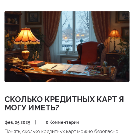
привычек. Придерживаясь этого правила, можно
обеспечить более стабильное будущее и избегать
долгов. В статье мы разбираем, как правило 20/30/40
работает на практике и какие преимущества оно дает.
Узнайте, как применить его в своей жизни для
достижения финансовой устойчивости.
СКОЛЬКО КРЕДИТНЫХ КАРТ Я
МОГУ ИМЕТЬ?
фев, 25 2025
|
0 Комментарии
Понять, сколько кредитных карт можно безопасно