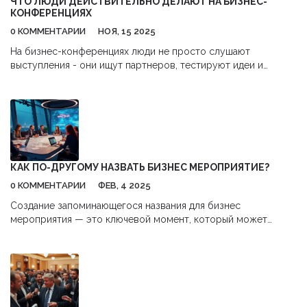
ЧТО ЛЮДИ ДЕЙСТВИТЕЛЬНО ДЕЛАЮТ НА БИЗНЕС-
КОНФЕРЕНЦИЯХ
0 КОММЕНТАРИИ
НОЯ, 15 2025
На бизнес-конференциях люди не просто слушают
выступления - они ищут партнеров, тестируют идеи и
строят связи, которые меняют их бизнес. Это не про знания,
а про действия.
КАК ПО-ДРУГОМУ НАЗВАТЬ БИЗНЕС МЕРОПРИЯТИЕ?
0 КОММЕНТАРИИ
ФЕВ, 4 2025
Создание запоминающегося названия для бизнес
мероприятия — это ключевой момент, который может
повлиять на его успех. Хорошо подобранное имя будет
резонировать с аудиторией и подчеркнет уникальность
события. В статье мы рассмотрим, почему название важно,
как его выбрать, и предложим несколько советов по
созданию ярких и креативных наименований. Часто
встречается мнение, что название должно быть не только