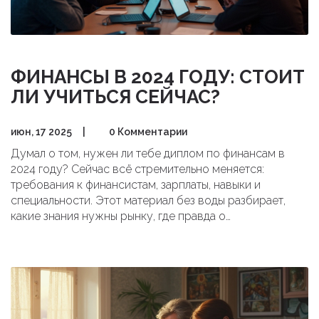
ФИНАНСЫ В 2024 ГОДУ: СТОИТ
ЛИ УЧИТЬСЯ СЕЙЧАС?
июн, 17 2025
|
0 Комментарии
Думал о том, нужен ли тебе диплом по финансам в
2024 году? Сейчас всё стремительно меняется:
требования к финансистам, зарплаты, навыки и
специальности. Этот материал без воды разбирает,
какие знания нужны рынку, где правда о
востребованности, и чего реально ждать после учёбы.
Тут разберёмся, кому стоит идти в эту сферу, а кому —
нет. Также узнаешь, на что делать ставку во время
обучения, чтобы не потерять время и деньги.