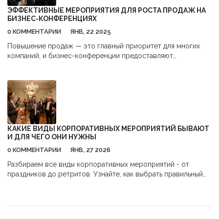
информативным, но и эмоционально заряженным. Мы также
ЭФФЕКТИВНЫЕ МЕРОПРИЯТИЯ ДЛЯ РОСТА ПРОДАЖ НА
поделимся примерами выбора удачных названий.
БИЗНЕС-КОНФЕРЕНЦИЯХ
0 КОММЕНТАРИИ
ЯНВ, 22 2025
Повышение продаж — это главный приоритет для многих
компаний, и бизнес-конференции предоставляют
уникальную возможность достичь этой цели. Участие в таких
мероприятиях помогает наладить новые деловые связи,
лучше понять потребности клиента и продвигать свои
товары или услуги. Этот текст расскажет, как правильно
выбрать и организовать мероприятие, которое принесет
максимальную пользу вашему бизнесу. Вы узнаете успешные
стратегии и практические советы, которые помогут
КАКИЕ ВИДЫ КОРПОРАТИВНЫХ МЕРОПРИЯТИЙ БЫВАЮТ
увеличить ваш доход через участие в конференциях.
И ДЛЯ ЧЕГО ОНИ НУЖНЫ
0 КОММЕНТАРИИ
ЯНВ, 27 2026
Разбираем все виды корпоративных мероприятий - от
праздников до ретритов. Узнайте, как выбрать правильный
формат, чтобы вовлечь команду, а не просто потратить
бюджет.