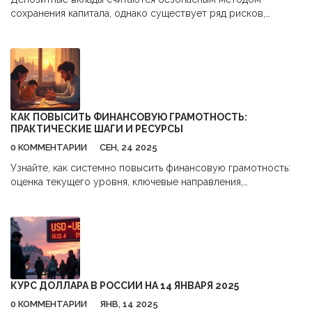
сохранения капитала, однако существует ряд рисков,
которые могут повлиять на их доходность и безопасность. В
данной статье рассматриваются основные риски, связанные
с депозитами, включая экономические условия, инфляцию и
неплатежеспособность банка. Также обсуждаются способы
минимизации этих рисков и принципы разумного выбора
банковских услуг. Полезными оказются советы о том, как
сохранить сбережения и добиться максимальной
КАК ПОВЫСИТЬ ФИНАНСОВУЮ ГРАМОТНОСТЬ:
доходности по вкладам.
ПРАКТИЧЕСКИЕ ШАГИ И РЕСУРСЫ
0 КОММЕНТАРИИ
СЕН, 24 2025
Узнайте, как системно повысить финансовую грамотность:
оценка текущего уровня, ключевые направления,
практические инструменты и проверенный план действий.
КУРС ДОЛЛАРА В РОССИИ НА 14 ЯНВАРЯ 2025
0 КОММЕНТАРИИ
ЯНВ, 14 2025