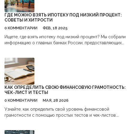
ГДЕ МОЖНО ВЗЯТЬ ИПОТЕКУ ПОД НИЗКИЙ ПРОЦЕНТ:
СОВЕТЫ И ХИТРОСТИ
0 КОММЕНТАРИИ
ФЕВ, 18 2025
Ищете, где взять ипотеку под низкий процент? Мы собрали
информацию о главных банках России, предоставляющих
ипотеку с господдержкой, а также рассмотрели различные
стратегии, чтобы снизить стартовый процент. Узнайте, какие
регионы предлагают самые выгодные условия, и какие
документы нужны для оформления. Советы опытных
заёмщиков помогут вам сэкономить время и деньги.
Подготовьтесь к подписанию страхового договора и
усвойте, как он влияет на ставку.
КАК ОПРЕДЕЛИТЬ СВОЮ ФИНАНСОВУЮ ГРАМОТНОСТЬ:
ЧЕК-ЛИСТ И ТЕСТЫ
0 КОММЕНТАРИИ
МАЯ, 28 2026
Узнайте, как определить свой уровень финансовой
грамотности с помощью простых тестов и чек-листов.
Разбираем базовые навыки, управление долгами и
инвестиции.