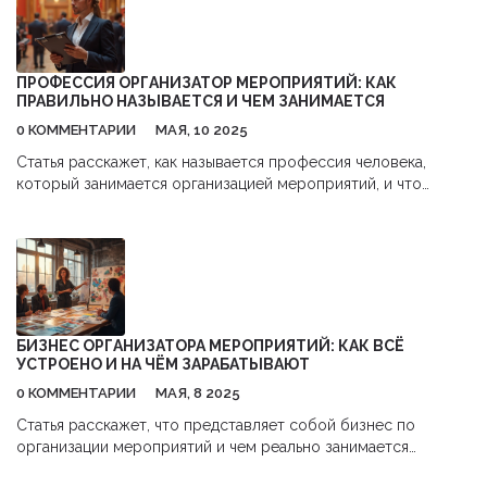
ПРОФЕССИЯ ОРГАНИЗАТОР МЕРОПРИЯТИЙ: КАК
ПРАВИЛЬНО НАЗЫВАЕТСЯ И ЧЕМ ЗАНИМАЕТСЯ
0 КОММЕНТАРИИ
МАЯ, 10 2025
Статья расскажет, как называется профессия человека,
который занимается организацией мероприятий, и что
конкретно входит в его обязанности. Вы узнаете, чем
отличается ивент-менеджер от других специалистов и какие
навыки нужны для этой работы. Особое внимание уделено
нюансам организации бизнес-мероприятий и актуальным
требованиям рынка. Приведены реальные советы, как начать
карьеру и какие есть перспективы. Будет полезно тем, кто
задумывается о работе в этой сфере или хочет узнать, кому
БИЗНЕС ОРГАНИЗАТОРА МЕРОПРИЯТИЙ: КАК ВСЁ
доверять организацию события.
УСТРОЕНО И НА ЧЁМ ЗАРАБАТЫВАЮТ
0 КОММЕНТАРИИ
МАЯ, 8 2025
Статья расскажет, что представляет собой бизнес по
организации мероприятий и чем реально занимается
организатор. Разберём тонкости работы с клиентами и