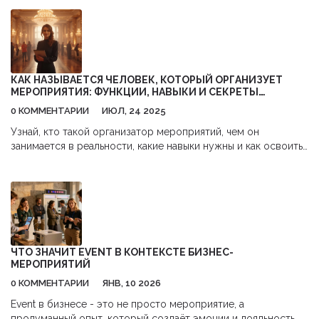
подрядчиками, реальные истории успеха и провалов.
Объясним, как продвигать услуги на рынке и какие навыки
точно пригодятся. Поговорим о типичных ошибках и дадим
советы, которые работают. Подходит для тех, кто думает о
старте или хочет понять закулисье этого бизнеса.
КАК НАЗЫВАЕТСЯ ЧЕЛОВЕК, КОТОРЫЙ ОРГАНИЗУЕТ
МЕРОПРИЯТИЯ: ФУНКЦИИ, НАВЫКИ И СЕКРЕТЫ
ПРОФЕССИИ
0 КОММЕНТАРИИ
ИЮЛ, 24 2025
Узнай, кто такой организатор мероприятий, чем он
занимается в реальности, какие навыки нужны и как освоить
профессию для успеха в этой индустрии.
ЧТО ЗНАЧИТ EVENT В КОНТЕКСТЕ БИЗНЕС-
МЕРОПРИЯТИЙ
0 КОММЕНТАРИИ
ЯНВ, 10 2026
Event в бизнесе - это не просто мероприятие, а
продуманный опыт, который создаёт эмоции и лояльность.