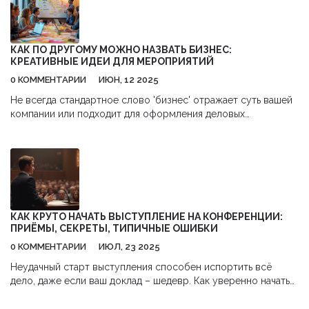
КАК ПО ДРУГОМУ МОЖНО НАЗВАТЬ БИЗНЕС:
КРЕАТИВНЫЕ ИДЕИ ДЛЯ МЕРОПРИЯТИЙ
0 КОММЕНТАРИИ
ИЮН, 12 2025
Не всегда стандартное слово 'бизнес' отражает суть вашей
компании или подходит для оформления деловых
мероприятий. В статье разберём оригинальные
альтернативы для слова 'бизнес' — как они выглядят в мире
и России, и зачем вообще искать другие варианты. Будет
много примеров, советы для корпоративных событий и
короткие объяснения фишек каждой идеи. Прочитав,
сможете подобрать яркое и понятное название для вашего
мероприятия или даже всей компании. Практические советы
КАК КРУТО НАЧАТЬ ВЫСТУПЛЕНИЕ НА КОНФЕРЕНЦИИ:
и идеи — всё в одном месте.
ПРИЁМЫ, СЕКРЕТЫ, ТИПИЧНЫЕ ОШИБКИ
0 КОММЕНТАРИИ
ИЮЛ, 23 2025
Неудачный старт выступления способен испортить всё
дело, даже если ваш доклад – шедевр. Как уверенно начать
речь и сразу зацепить внимание?