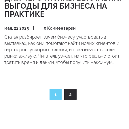
ВЫГОДЫ ДЛЯ БИЗНЕСА НА
ПРАКТИКЕ
мая, 22 2025
|
0 Комментарии
Статья разбирает, зачем бизнесу участвовать в
выставках, как они помогают найти новых клиентов и
партнеров, ускоряют сделки, и показывают тренды
рынка вживую. Читатель узнает, на что реально стоит
тратить время и деньги, чтобы получить максимум
пользы от участия. В статье есть конкретные советы и
неожиданные факты для новичков и тех, кто уже
пробовал формат. Не обойден вниманием реальный
опыт и лайфхаки для подготовки. От входных билетов
до закрытых встреч — будет полезно для любого
1
2
уровня.