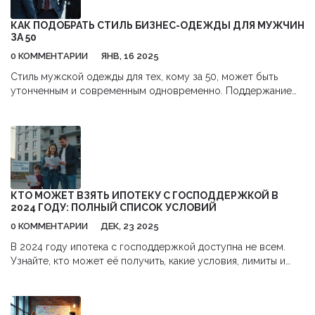
КАК ПОДОБРАТЬ СТИЛЬ БИЗНЕС-ОДЕЖДЫ ДЛЯ МУЖЧИН
ЗА 50
0 КОММЕНТАРИИ
ЯНВ, 16 2025
Стиль мужской одежды для тех, кому за 50, может быть
утонченным и современным одновременно. Поддержание
баланса между классикой и современностью поможет
оставаться на гребне волны. Многие бизнес-конференции
требуют соблюдения определенного дресс-кода, что может
выглядеть стильно и профессионально. В этой статье мы
рассмотрим основные элементы гардероба и дадим
рекомендации по их сочетанию. Узнайте, как создать
стильный и функциональный образ для зрелого мужчины.
КТО МОЖЕТ ВЗЯТЬ ИПОТЕКУ С ГОСПОДДЕРЖКОЙ В
2024 ГОДУ: ПОЛНЫЙ СПИСОК УСЛОВИЙ
0 КОММЕНТАРИИ
ДЕК, 23 2025
В 2024 году ипотека с господдержкой доступна не всем.
Узнайте, кто может её получить, какие условия, лимиты и
ошибки стоит избегать, чтобы не потерять шанс на льготную
ставку.