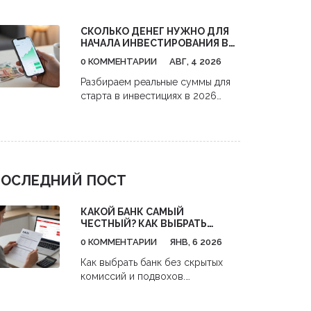
поиска клиентов до анализа
конкурентов. Практические
СКОЛЬКО ДЕНЕГ НУЖНО ДЛЯ
советы, как получить максимум
НАЧАЛА ИНВЕСТИРОВАНИЯ В
пользы и окупить затраты.
АКЦИИ: РЕАЛЬНЫЕ ЦИФРЫ И
0 КОММЕНТАРИИ
АВГ, 4 2026
СТРАТЕГИИ С НУЛЯ
Разбираем реальные суммы для
старта в инвестициях в 2026
году. Узнайте, как начать
инвестировать в акции с 1000
рублей,避开 комиссии и
использовать налоговые льготы.
ОСЛЕДНИЙ ПОСТ
КАКОЙ БАНК САМЫЙ
ЧЕСТНЫЙ? КАК ВЫБРАТЬ
НАДЕЖНЫЙ БАНК БЕЗ
0 КОММЕНТАРИИ
ЯНВ, 6 2026
СКРЫТЫХ КОМИССИЙ И
ПОДВОХОВ
Как выбрать банк без скрытых
комиссий и подвохов.
Разбираем, кто реально честный,
какие тарифы выгодны и как не