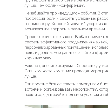
группе. Если вы работаете в регионе с низк
лучше, чем офлайн‑конференция.
Не забывайте про «ведущего» события. В ста
профессия, роли и секреты успеха» мы расск
на атмосферу. Хороший ведущий удерживает 
возникающие вопросы в реальном времени.
Продвижение тоже важно. В «Как привлечь 
секреты эффективного продвижения» вы найд
персонализированных приглашений, использов
недели до даты. Чем раньше начнёте информ
хорошую явку.
Наконец, оцените результат. Спросите у учас
Слишком часто компании проводят мероприят
лучше.
Эти простые бизнес советы помогут вам быс
встречи и организовывать мероприятия, кото
практике, адаптируйте под свои условия и на