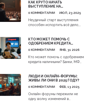
КАК КРУТО НАЧАТЬ
попасть в ловушку платных
ВЫСТУПЛЕНИЕ НА
услуг. Проверенные факты на
КОНФЕРЕНЦИИ: ПРИЁМЫ,
2026 год.
0 КОММЕНТАРИИ
ИЮЛ, 23 2025
СЕКРЕТЫ, ТИПИЧНЫЕ ОШИБКИ
Неудачный старт выступления
способен испортить всё дело,
даже если ваш доклад – шедевр.
Как уверенно начать речь и сразу
КТО МОЖЕТ ПОМОЧЬ С
зацепить внимание?
ОДОБРЕНИЕМ КРЕДИТА
НАЛИЧНЫМИ
0 КОММЕНТАРИИ
ЯНВ, 31 2026
Кто может помочь с одобрением
кредита наличными? Банки, МФО,
поручители, брокеры и
государственные программы -
ЛЮДИ И ОНЛАЙН-ФОРУМЫ:
как выбрать правильный путь,
ЖИВЫ ЛИ ОНИ В 2025 ГОДУ?
чтобы не попасть в долговую
ловушку.
0 КОММЕНТАРИИ
ФЕВ, 13 2025
Онлайн-форумы пережили не
одну волну изменений в
интернете. Несмотря на рост
социальных сетей, люди