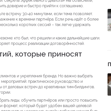
и: секреты эффективного диалога» мы объяснили,
вить доверие и быстро прийти к соглашению.
те встречу 30‑40 минутами, если тема позволяет.
ажение к времени партнёра. Если речь идёт о более
есколько коротких сессий – так легче удержать
езюме: кто был, что решили и какие дальнейшие шаги.
оряет процесс реализации договорённостей.
тий, которые приносят
П
лиентов и укрепления бренда. Но важно выбрать
 мероприятий: практическое руководство и
 от деловых встреч до креативных тим‑билдингов.
тории.
брать лиды, обучить партнёров или просто повысить
 и формат, который будет удобен вашей целевой