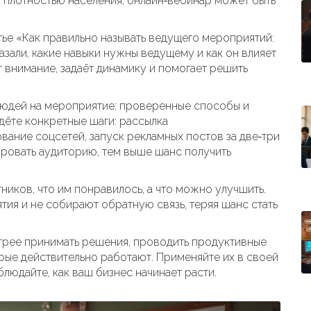
ой плотностью населения, онлайн‑вебинар может быть
тье «Как правильно называть ведущего мероприятий:
азали, какие навыки нужны ведущему и как он влияет
внимание, задаёт динамику и помогает решить
людей на мероприятие: проверенные способы и
ёте конкретные шаги: рассылка
ание соцсетей, запуск рекламных постов за две‑три
ировать аудиторию, тем выше шанс получить
тников, что им понравилось, а что можно улучшить.
ия и не собирают обратную связь, теряя шанс стать
трее принимать решения, проводить продуктивные
рые действительно работают. Применяйте их в своей
блюдайте, как ваш бизнес начинает расти.