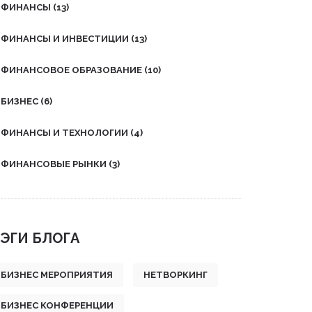
пожелания клиента, но и
ФИНАНСЫ
(13)
предугадывать возможные
сложности. Их деятельность
ФИНАНСЫ И ИНВЕСТИЦИИ
(13)
играет важную роль в создании
успешных и запоминающихся
ФИНАНСОВОЕ ОБРАЗОВАНИЕ
(10)
событий.
БИЗНЕС
(6)
ФИНАНСЫ И ТЕХНОЛОГИИ
(4)
ФИНАНСОВЫЕ РЫНКИ
(3)
ЭГИ БЛОГА
БИЗНЕС МЕРОПРИЯТИЯ
НЕТВОРКИНГ
БИЗНЕС КОНФЕРЕНЦИИ