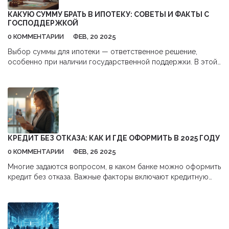
КАКУЮ СУММУ БРАТЬ В ИПОТЕКУ: СОВЕТЫ И ФАКТЫ С
ГОСПОДДЕРЖКОЙ
0 КОММЕНТАРИИ
ФЕВ, 20 2025
Выбор суммы для ипотеки — ответственное решение,
особенно при наличии государственной поддержки. В этой
статье мы расскажем о том, какие факторы стоит учесть,
чтобы не прогадать с ипотекой и сделать выгодный выбор.
Узнайте, как господдержка может помочь вам взять
оптимальную сумму и что нужно учитывать перед
подписанием договора. Получите практические советы по
планированию бюджета и подготовке документов.
Подробно разберём ключевые условия, которые влияют на
КРЕДИТ БЕЗ ОТКАЗА: КАК И ГДЕ ОФОРМИТЬ В 2025 ГОДУ
ваш выбор.
0 КОММЕНТАРИИ
ФЕВ, 26 2025
Многие задаются вопросом, в каком банке можно оформить
кредит без отказа. Важные факторы включают кредитную
историю, стабильный доход и понимание условий банка. В
статье рассмотрены банки России, где наиболее вероятно
получить одобрение кредита, а также советы по подготовке
к заявке и улучшению своего финансового профиля.
Разобраны полезные советы для повышения шансов на