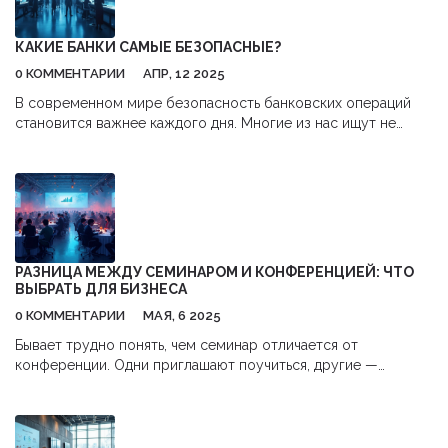
получение кредита.
КАКИЕ БАНКИ САМЫЕ БЕЗОПАСНЫЕ?
0 КОММЕНТАРИИ
АПР, 12 2025
В современном мире безопасность банковских операций
становится важнее каждого дня. Многие из нас ищут не
только комфортные условия обслуживания, но и
надежность в вопросах сохранности средств и данных.
Рассмотрим, на что стоит обратить внимание при выборе
самого безопасного банка. Обсудим, какие банки
заслуженно считаются надежными, и какие факторы влияют
на безопасность финансовых учреждений.
РАЗНИЦА МЕЖДУ СЕМИНАРОМ И КОНФЕРЕНЦИЕЙ: ЧТО
ВЫБРАТЬ ДЛЯ БИЗНЕСА
0 КОММЕНТАРИИ
МАЯ, 6 2025
Бывает трудно понять, чем семинар отличается от
конференции. Одни приглашают поучиться, другие —
обсудить главные тренды отрасли. В статье разбираемся,
какую пользу несут оба формата, где больше практики, а где
—общения и новых знакомств. Приводим реальные примеры
и даём советы по выбору идеального мероприятия под ваши