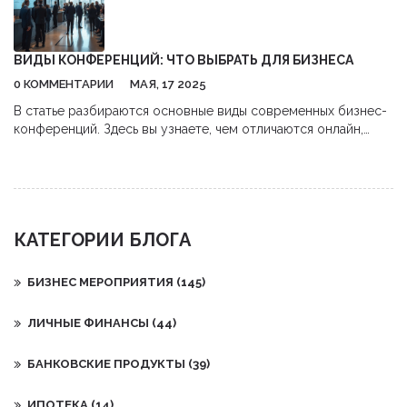
задачи.
ВИДЫ КОНФЕРЕНЦИЙ: ЧТО ВЫБРАТЬ ДЛЯ БИЗНЕСА
0 КОММЕНТАРИИ
МАЯ, 17 2025
В статье разбираются основные виды современных бизнес-
конференций. Здесь вы узнаете, чем отличаются онлайн,
офлайн и гибридные форматы, почему компании выбирают
тематические или отраслевые мероприятия и что нужно
учитывать для эффективного участия. Статья расскажет о
плюсах и минусах каждого формата, а также поделится
парой лайфхаков для тех, кто хочет получить максимум
КАТЕГОРИИ БЛОГА
пользы от любого события. Всё просто, без лишней теории
— только практичные советы.
БИЗНЕС МЕРОПРИЯТИЯ
(145)
ЛИЧНЫЕ ФИНАНСЫ
(44)
БАНКОВСКИЕ ПРОДУКТЫ
(39)
ИПОТЕКА
(14)