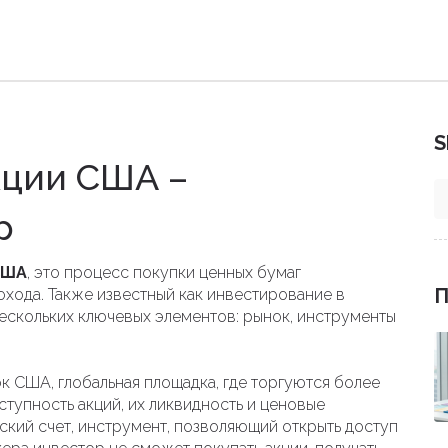
S
кции США –
р
США
,
это процесс покупки ценных бумаг
П
охода
. Также известный как
инвестирование в
нескольких ключевых элементов: рынок, инструменты
ок США
,
глобальная площадка, где торгуются более
ступность акций, их ликвидность и ценовые
ский счет
,
инструмент, позволяющий открыть доступ