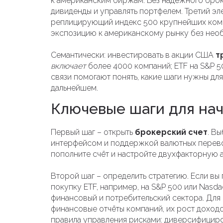
к американским биржам
. Без надёжного бро
дивиденды и управлять портфелем. Третий эл
реплицирующий индекс 500 крупнейших ко
экспозицию к американскому рынку без необ
Семантически: инвестировать в акции США
т
включает
более 4000 компаний; ETF на S&P 
связи помогают понять, какие шаги нужны для
дальнейшем.
Ключевые шаги для на
Первый шаг – открыть
брокерский счет
. В
интерфейсом и поддержкой валютных перево
пополните счёт и настройте двухфакторную а
Второй шаг – определить стратегию. Если вы
покупку ETF, например, на S&P 500 или Nasd
финансовый и потребительский сектора. Для
финансовые отчёты компаний, их рост доходо
правила управления рисками: диверсифициро