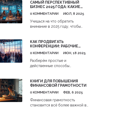
САМЫЙ ПЕРСПЕКТИВНЫЙ
БИЗНЕС 2025 ГОДА: КАКИЕ
НИШИ РЕАЛЬНО РАСТУТ
0 КОММЕНТАРИИ
ИЮЛ, 8 2025
Учишься на что обратить
внимание в 2025 году, чтобы
выбрать идею для своего
бизнеса. Разбираем реальные
КАК ПРОДВИГАТЬ
тренды, цифры, ошибки и
КОНФЕРЕНЦИИ: РАБОЧИЕ
неожиданные ниши.
ФИШКИ ДЛЯ ОРГАНИЗАТОРОВ
0 КОММЕНТАРИИ
ИЮН, 18 2025
Разберём простые и
действенные способы
продвигать бизнес-конференции:
как находить заинтересованную
КНИГИ ДЛЯ ПОВЫШЕНИЯ
аудиторию, работать с
ФИНАНСОВОЙ ГРАМОТНОСТИ
партнёрами, использовать
соцсети и рассылки без воды и
0 КОММЕНТАРИИ
ФЕВ, 6 2025
заумностей. Покажу на
Финансовая грамотность
конкретных примерах, как
становится всё более важной в
действуют крупные и локальные
современном мире. Одна из
организаторы. Честно расскажу,
самых действенных стратегий