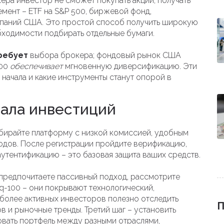
кера инвестор не сможет покупать акции, получать
емент –
ETF на S&P 500
,
биржевой фонд,
мпаний США
. Это простой способ получить широкую
ходимости подбирать отдельные бумаги.
ребует
выбора брокера; фондовый рынок США
500
обеспечивает
мгновенную диверсификацию. Эти
 начала и какие инструменты станут опорой в
чала инвестиций
ыбирайте платформу с низкой комиссией, удобным
дов. После регистрации пройдите верификацию,
утентификацию – это базовая защита ваших средств.
 предпочитаете пассивный подход, рассмотрите
aq-100 – они покрывают технологический,
 более активных инвесторов полезно отследить
П
в и рыночные тренды. Третий шаг – установить
вать портфель между разными отраслями,