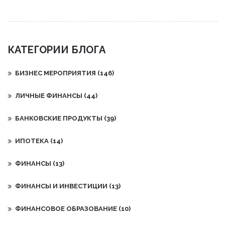
семинары и выставки, с упором на практическую
информацию. Узнайте, какие цели могут достигаться с
помощью каждого типа мероприятия и что стоит учесть при
его планировании. Также делимся важными советами, как
КАТЕГОРИИ БЛОГА
сделать ваше мероприятие незабываемым. Эта полезная
информация поможет выбрать идеальный формат для
вашего бизнеса.
БИЗНЕС МЕРОПРИЯТИЯ
(146)
ЛИЧНЫЕ ФИНАНСЫ
(44)
БАНКОВСКИЕ ПРОДУКТЫ
(39)
ИПОТЕКА
(14)
ФИНАНСЫ
(13)
ФИНАНСЫ И ИНВЕСТИЦИИ
(13)
ФИНАНСОВОЕ ОБРАЗОВАНИЕ
(10)