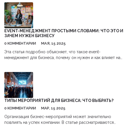
потребуются, как выбрать подходящий тип счета, и как
быстро оформить все необходимые формальности. Мы
также поделимся интересными советами, которые помогут
сэкономить время и избежать распространенных ошибок.
Практическое руководство подскажет, как начать новую
EVENT-МЕНЕДЖМЕНТ ПРОСТЫМИ СЛОВАМИ: ЧТО ЭТО И
финансовую главу без лишних хлопот.
ЗАЧЕМ НУЖЕН БИЗНЕСУ
0 КОММЕНТАРИИ
МАЯ, 15 2025
Эта статья подробно объясняет, что такое event-
менеджмент для бизнеса, почему он нужен и как влияет на
успех компании. Читатель узнает, чем занимается ивент-
менеджер, какие этапы включает организация событий и с
какими подводными камнями сталкиваются компании. Также
статья дает несколько полезных советов для начинающих в
сфере организации мероприятий.
ТИПЫ МЕРОПРИЯТИЙ ДЛЯ БИЗНЕСА: ЧТО ВЫБРАТЬ?
0 КОММЕНТАРИИ
МАР, 15 2025
Организация бизнес-мероприятий может значительно
повлиять на успех компании. В статье рассматриваются
основные типы мероприятий, такие как конференции,