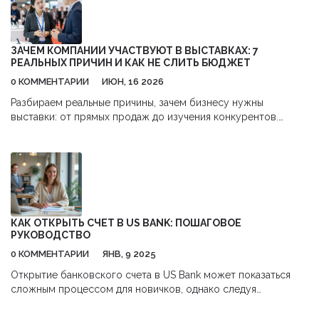
ЗАЧЕМ КОМПАНИИ УЧАСТВУЮТ В ВЫСТАВКАХ: 7
РЕАЛЬНЫХ ПРИЧИН И КАК НЕ СЛИТЬ БЮДЖЕТ
0 КОММЕНТАРИИ
ИЮН, 16 2026
Разбираем реальные причины, зачем бизнесу нужны
выставки: от прямых продаж до изучения конкурентов.
Узнайте, как избежать типичных ошибок и получить
максимальную отдачу от участия.
КАК ОТКРЫТЬ СЧЕТ В US BANK: ПОШАГОВОЕ
РУКОВОДСТВО
0 КОММЕНТАРИИ
ЯНВ, 9 2025
Открытие банковского счета в US Bank может показаться
сложным процессом для новичков, однако следуя
нескольким простым шагам, вы быстро войдете в курс дела.
В этой статье вы узнаете, какие документы вам