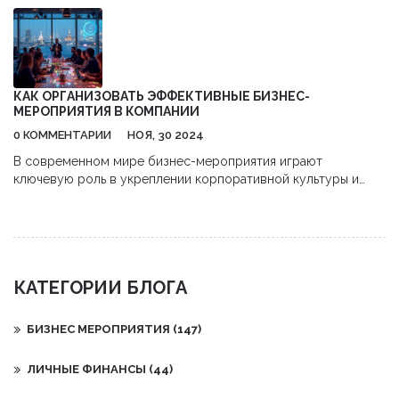
КАК ОРГАНИЗОВАТЬ ЭФФЕКТИВНЫЕ БИЗНЕС-
МЕРОПРИЯТИЯ В КОМПАНИИ
0 КОММЕНТАРИИ
НОЯ, 30 2024
В современном мире бизнес-мероприятия играют
ключевую роль в укреплении корпоративной культуры и
повышении мотивации сотрудников. Этот процесс включает
в себя широкий спектр действий, начиная от тренингов и
семинаров до крупных корпоративных праздников.
Организация таких мероприятий требует внимательного
планирования и инновационного подхода, чтобы достичь
КАТЕГОРИИ БЛОГА
поставленных целей. В статье рассматриваются различные
виды мероприятий и практические советы по их
проведению.
БИЗНЕС МЕРОПРИЯТИЯ
(147)
ЛИЧНЫЕ ФИНАНСЫ
(44)