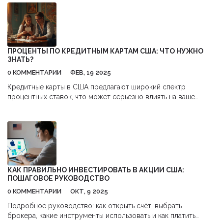
ПРОЦЕНТЫ ПО КРЕДИТНЫМ КАРТАМ США: ЧТО НУЖНО
ЗНАТЬ?
0 КОММЕНТАРИИ
ФЕВ, 19 2025
Кредитные карты в США предлагают широкий спектр
процентных ставок, что может серьезно влиять на ваше
финансовое благополучие. Понимание, как работают эти
проценты, помогает избежать нарастающих долгов. Узнайте
о средних процентных ставках, факторах, влияющих на их
увеличение, и как можно минимизировать переплаты. В
статье найдутся полезные советы по управлению
задолженностью и оптимизации кредитного рейтинга.
КАК ПРАВИЛЬНО ИНВЕСТИРОВАТЬ В АКЦИИ США:
ПОШАГОВОЕ РУКОВОДСТВО
0 КОММЕНТАРИИ
ОКТ, 9 2025
Подробное руководство: как открыть счёт, выбрать
брокера, какие инструменты использовать и как платить