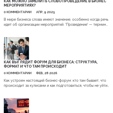
КАК МОЖНО ЗАМЕНИТЬ СЛОВО ПРОВЕДЕНИЕ В БИЗНЕС
МЕРОПРИЯТИЯХ?
0 КОММЕНТАРИИ
АПР, 9 2025
В мире бизнеса слова имеют значение, особенно когда речь
идет об организации мероприятий. 'Проведение' — термин
привычный, но не всегда лучший. В этой статье мы
рассмотрим, какие слова и фразы можно использовать
вместо него. Обсудим примеры, которые подчеркнут
профессионализм и оригинальность вашего подхода.
КАК ВЫГЛЯДИТ ФОРУМ ДЛЯ БИЗНЕСА: СТРУКТУРА,
ФОРМАТ И ЧТО ТАМ ПРОИСХОДИТ
0 КОММЕНТАРИИ
ФЕВ, 28 2026
Как устроен настоящий бизнес-форум: кто там бывает, что
происходит за кулисами и как подготовиться, чтобы не уйти
с пустыми руками. Всё - без воды, только реальные детали.