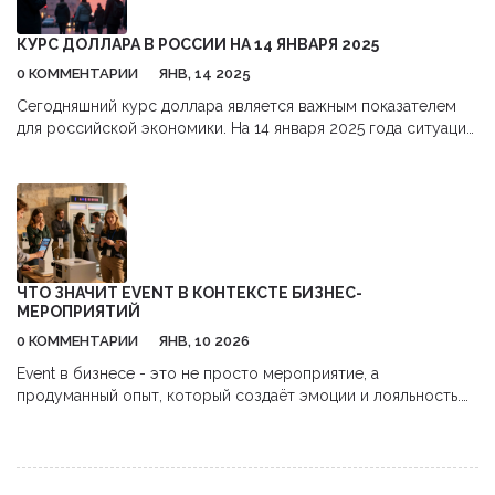
КУРС ДОЛЛАРА В РОССИИ НА 14 ЯНВАРЯ 2025
0 КОММЕНТАРИИ
ЯНВ, 14 2025
Сегодняшний курс доллара является важным показателем
для российской экономики. На 14 января 2025 года ситуация
на валютном рынке привлекает внимание как экспертов, так
и обычных граждан. Изменения в курсе доллара влияют на
многие аспекты жизни, от цен в магазинах до стратегий
бизнеса. Важно понимать, какие факторы оказывают влияние
на колебания курса и как они могут отразиться на
повседневной жизни россиян.
ЧТО ЗНАЧИТ EVENT В КОНТЕКСТЕ БИЗНЕС-
МЕРОПРИЯТИЙ
0 КОММЕНТАРИИ
ЯНВ, 10 2026
Event в бизнесе - это не просто мероприятие, а
продуманный опыт, который создаёт эмоции и лояльность.
Узнайте, как такие события работают, чем они отличаются от
конференций и как начать использовать их даже с малым
бюджетом.