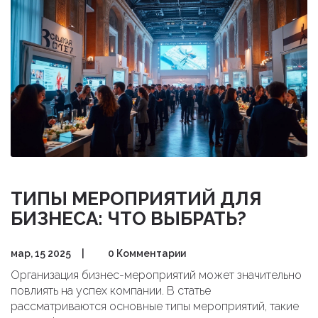
по подготовке к визиту. Практические подсказки и
интересные факты сделают посещение выставки
проще и эффективнее.
ТИПЫ МЕРОПРИЯТИЙ ДЛЯ
БИЗНЕСА: ЧТО ВЫБРАТЬ?
мар, 15 2025
|
0 Комментарии
Организация бизнес-мероприятий может значительно
повлиять на успех компании. В статье
рассматриваются основные типы мероприятий, такие