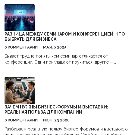
РАЗНИЦА МЕЖДУ СЕМИНАРОМ И КОНФЕРЕНЦИЕЙ: ЧТО
ВЫБРАТЬ ДЛЯ БИЗНЕСА
0 КОММЕНТАРИИ
МАЯ, 6 2025
Бывает трудно понять, чем семинар отличается от
конференции. Одни приглашают поучиться, другие —
обсудить главные тренды отрасли. В статье разбираемся,
какую пользу несут оба формата, где больше практики, а где
—общения и новых знакомств. Приводим реальные примеры
и даём советы по выбору идеального мероприятия под ваши
задачи.
ЗАЧЕМ НУЖНЫ БИЗНЕС-ФОРУМЫ И ВЫСТАВКИ:
РЕАЛЬНАЯ ПОЛЬЗА ДЛЯ КОМПАНИЙ
0 КОММЕНТАРИИ
ИЮН, 23 2026
Разбираем реальную пользу бизнес-форумов и выставок: от