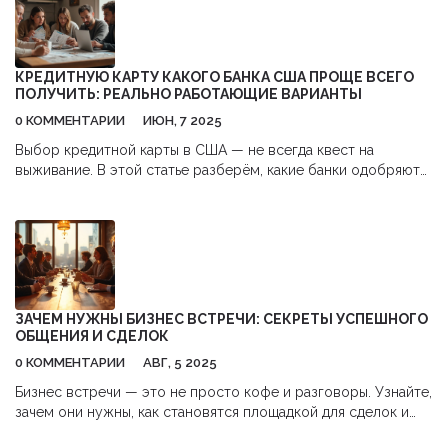
предостережениях и полезных советах, чтобы ваша
инвестиционная деятельность стала успешной. Не
пропустите возможность узнать, как вложить средства с
умом и без лишних потерь.
КРЕДИТНУЮ КАРТУ КАКОГО БАНКА США ПРОЩЕ ВСЕГО
ПОЛУЧИТЬ: РЕАЛЬНО РАБОТАЮЩИЕ ВАРИАНТЫ
0 КОММЕНТАРИИ
ИЮН, 7 2025
Выбор кредитной карты в США — не всегда квест на
выживание. В этой статье разберём, какие банки одобряют
кредитки быстрее других, что влияет на решение и как
сэкономить время на подаче. Честно расскажу про схемы
для свежих эмигрантов и объясню, почему некоторые
нюансы проще, чем кажется. Если ищете банковскую карту с
максимальными шансами на одобрение, тут собрана
выжимка из реальных кейсов и лайфхаков.
ЗАЧЕМ НУЖНЫ БИЗНЕС ВСТРЕЧИ: СЕКРЕТЫ УСПЕШНОГО
ОБЩЕНИЯ И СДЕЛОК
0 КОММЕНТАРИИ
АВГ, 5 2025
Бизнес встречи — это не просто кофе и разговоры. Узнайте,
зачем они нужны, как становятся площадкой для сделок и
почему идут на пользу каждому предпринимателю.