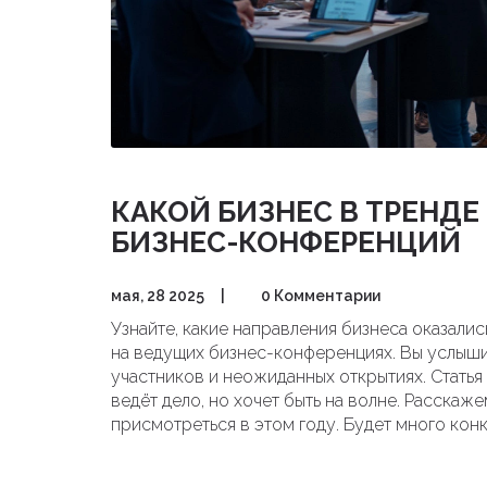
КАКОЙ БИЗНЕС В ТРЕНДЕ 
БИЗНЕС-КОНФЕРЕНЦИЙ
мая, 28 2025
|
0 Комментарии
Узнайте, какие направления бизнеса оказалис
на ведущих бизнес-конференциях. Вы услыши
участников и неожиданных открытиях. Статья
ведёт дело, но хочет быть на волне. Расскаже
присмотреться в этом году. Будет много конк
сторону современных бизнес-идей.