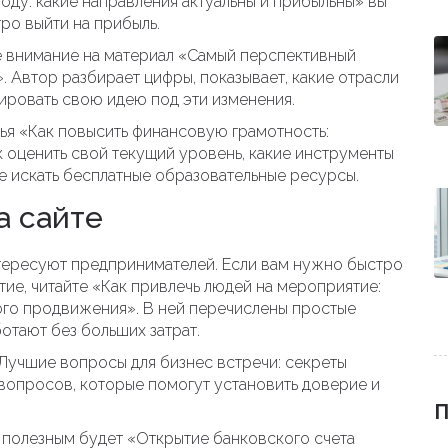
году: какие направления актуальны и прибыльны» вы
ро выйти на прибыль.
е внимание на материал «Самый перспективный
». Автор разбирает цифры, показывает, какие отрасли
тировать свою идею под эти изменения.
ья «Как повысить финансовую грамотность:
к оценить свой текущий уровень, какие инструменты
е искать бесплатные образовательные ресурсы.
а сайте
тересуют предпринимателей. Если вам нужно быстро
тие, читайте «Как привлечь людей на мероприятие:
го продвижения». В ней перечислены простые
отают без больших затрат.
 «Лучшие вопросы для бизнес встречи: секреты
 вопросов, которые помогут установить доверие и
П
й, полезным будет «Открытие банковского счета