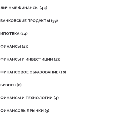
мероприятий и актуальным
ЛИЧНЫЕ ФИНАНСЫ
(44)
требованиям рынка. Приведены
реальные советы, как начать
БАНКОВСКИЕ ПРОДУКТЫ
(39)
карьеру и какие есть
перспективы. Будет полезно тем,
кто задумывается о работе в
ИПОТЕКА
(14)
этой сфере или хочет узнать,
кому доверять организацию
ФИНАНСЫ
(13)
события.
ФИНАНСЫ И ИНВЕСТИЦИИ
(13)
ФИНАНСОВОЕ ОБРАЗОВАНИЕ
(10)
БИЗНЕС
(6)
ФИНАНСЫ И ТЕХНОЛОГИИ
(4)
ФИНАНСОВЫЕ РЫНКИ
(3)