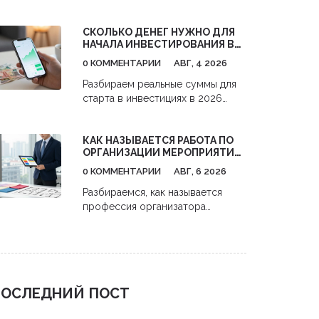
поиска клиентов до анализа
конкурентов. Практические
СКОЛЬКО ДЕНЕГ НУЖНО ДЛЯ
советы, как получить максимум
НАЧАЛА ИНВЕСТИРОВАНИЯ В
пользы и окупить затраты.
АКЦИИ: РЕАЛЬНЫЕ ЦИФРЫ И
0 КОММЕНТАРИИ
АВГ, 4 2026
СТРАТЕГИИ С НУЛЯ
Разбираем реальные суммы для
старта в инвестициях в 2026
году. Узнайте, как начать
инвестировать в акции с 1000
КАК НАЗЫВАЕТСЯ РАБОТА ПО
рублей,避开 комиссии и
ОРГАНИЗАЦИИ МЕРОПРИЯТИЙ:
использовать налоговые льготы.
ПРОФЕССИИ И ОБЯЗАННОСТИ
0 КОММЕНТАРИИ
АВГ, 6 2026
Разбираемся, как называется
профессия организатора
мероприятий. Узнайте про роли
event-менеджеров, их
обязанности, навыки и
перспективы карьеры в сфере
бизнес-ивентов.
ОСЛЕДНИЙ ПОСТ