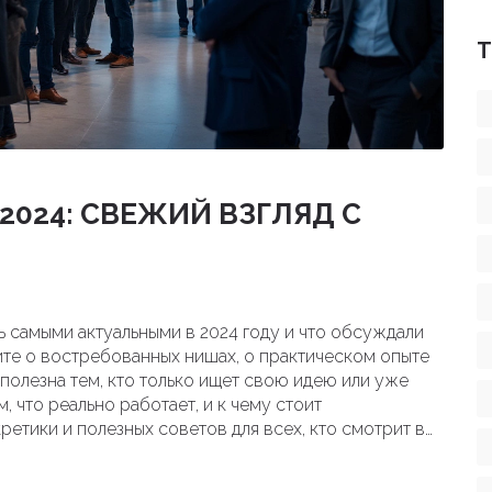
Т
2024: СВЕЖИЙ ВЗГЛЯД С
ь самыми актуальными в 2024 году и что обсуждали
те о востребованных нишах, о практическом опыте
 полезна тем, кто только ищет свою идею или уже
м, что реально работает, и к чему стоит
ретики и полезных советов для всех, кто смотрит в