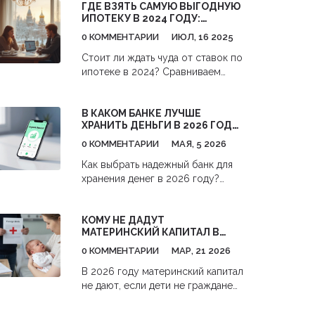
ГДЕ ВЗЯТЬ САМУЮ ВЫГОДНУЮ
ИПОТЕКУ В 2024 ГОДУ:
УСЛОВИЯ, СТАВКИ, НЮАНСЫ
0 КОММЕНТАРИИ
ИЮЛ, 16 2025
Стоит ли ждать чуда от ставок по
ипотеке в 2024? Сравниваем
условия банков, разбираемся в
нюансах оформления и реальных
В КАКОМ БАНКЕ ЛУЧШЕ
перспективах получения
ХРАНИТЬ ДЕНЬГИ В 2026 ГОДУ:
выгодной ипотеки.
РЕЙТИНГ И КРИТЕРИИ ВЫБОРА
0 КОММЕНТАРИИ
МАЯ, 5 2026
Как выбрать надежный банк для
хранения денег в 2026 году?
Разбираем критерии:
страхование вкладов,
КОМУ НЕ ДАДУТ
процентные ставки, удобство
МАТЕРИНСКИЙ КАПИТАЛ В
приложений и скрытые
2026 ГОДУ: КТО НЕ ПОДХОДИТ
комиссии. Рейтинг лучших
0 КОММЕНТАРИИ
МАР, 21 2026
ПОД УСЛОВИЯ
банков и чек-лист для
В 2026 году материнский капитал
безопасного размещения
не дают, если дети не граждане
средств.
РФ, мать лишена родительских
прав, ребёнок умер до подачи