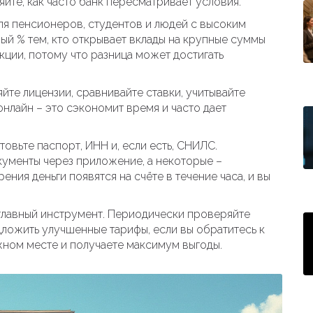
те, как часто банк пересматривает условия.
ля пенсионеров, студентов и людей с высоким
ый % тем, кто открывает вклады на крупные суммы
акции, потому что разница может достигать
йте лицензии, сравнивайте ставки, учитывайте
онлайн – это сэкономит время и часто дает
товьте паспорт, ИНН и, если есть, СНИЛС.
кументы через приложение, а некоторые –
ния деньги появятся на счёте в течение часа, и вы
 главный инструмент. Периодически проверяйте
дложить улучшенные тарифы, если вы обратитесь к
жном месте и получаете максимум выгоды.