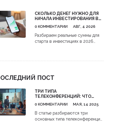
поиска клиентов до анализа
конкурентов. Практические
СКОЛЬКО ДЕНЕГ НУЖНО ДЛЯ
советы, как получить максимум
НАЧАЛА ИНВЕСТИРОВАНИЯ В
пользы и окупить затраты.
АКЦИИ: РЕАЛЬНЫЕ ЦИФРЫ И
0 КОММЕНТАРИИ
АВГ, 4 2026
СТРАТЕГИИ С НУЛЯ
Разбираем реальные суммы для
старта в инвестициях в 2026
году. Узнайте, как начать
инвестировать в акции с 1000
рублей,避开 комиссии и
использовать налоговые льготы.
ОСЛЕДНИЙ ПОСТ
ТРИ ТИПА
ТЕЛЕКОНФЕРЕНЦИЙ: ЧТО
ВЫБРАТЬ ДЛЯ БИЗНЕСА
0 КОММЕНТАРИИ
МАЯ, 14 2025
В статье разбираются три
основных типа телеконференций,
которые используют компании
для работы и общения с