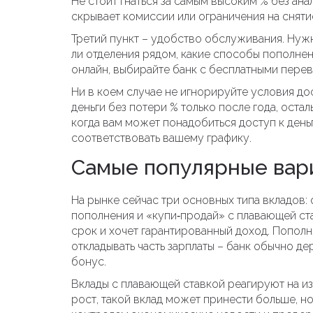
Не стоит гнаться за самым высоким % без ан
скрывает комиссии или ограничения на сняти
Третий пункт – удобство обслуживания. Нужн
ли отделения рядом, какие способы пополнен
онлайн, выбирайте банк с бесплатными перев
Ни в коем случае не игнорируйте условия до
деньги без потери % только после года, остал
когда вам может понадобиться доступ к день
соответствовать вашему графику.
Самые популярные вар
На рынке сейчас три основных типа вкладов
пополнения и «купи‑продай» с плавающей ста
срок и хочет гарантированный доход. Пополн
откладывать часть зарплаты – банк обычно д
бонус.
Вклады с плавающей ставкой реагируют на из
рост, такой вклад может принести больше, н