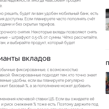
ализа надёжности: иногда «высокий» процент
е.
о решить, будет ли вам удобен мобильный банк, есть
ия доступны. Если планируете часто пополнять счёт
одами и без скрытых тарифов.
срочного снятия. Некоторые вклады позволяют снять
ьные – штрафуют 0,5‑1% от суммы. Чётко рассчитайте,
гам, и выбирайте продукт, который будет
ианты вкладов
П
: обычные фиксированные, с возможностью
вкой. Фиксированные подходят тем, кто точно знает
яемые удобны, если вы планируете регулярно
ержит базовый %, а за пополнение может добавить
менения ключевой ставки ЦБ. Если вы ожидаете её
о и риск снижения % тоже есть. Поэтому держите под