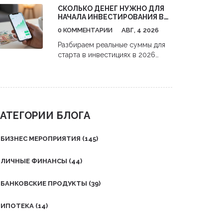
СКОЛЬКО ДЕНЕГ НУЖНО ДЛЯ
средств. Это необходимо для
НАЧАЛА ИНВЕСТИРОВАНИЯ В
соблюдения законодательства по
АКЦИИ: РЕАЛЬНЫЕ ЦИФРЫ И
борьбе с отмыванием денег и
0 КОММЕНТАРИИ
АВГ, 4 2026
СТРАТЕГИИ С НУЛЯ
финансированием терроризма.
Разбираем реальные суммы для
Статья расскажет, какие
старта в инвестициях в 2026
документы потребуются, как
году. Узнайте, как начать
подготовиться к взаимодействию
инвестировать в акции с 1000
с банком и какие советы помогут
рублей,避开 комиссии и
избежать трудностей. Узнайте,
использовать налоговые льготы.
какие факты делают процесс
подачи документов более
АТЕГОРИИ БЛОГА
простым и быстрым.
БИЗНЕС МЕРОПРИЯТИЯ
(145)
ЛИЧНЫЕ ФИНАНСЫ
(44)
БАНКОВСКИЕ ПРОДУКТЫ
(39)
ИПОТЕКА
(14)