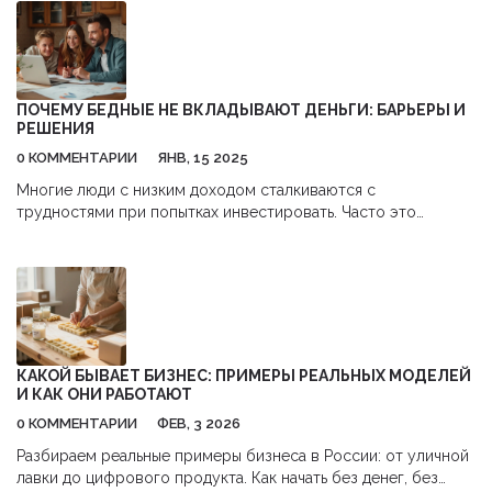
ПОЧЕМУ БЕДНЫЕ НЕ ВКЛАДЫВАЮТ ДЕНЬГИ: БАРЬЕРЫ И
РЕШЕНИЯ
0 КОММЕНТАРИИ
ЯНВ, 15 2025
Многие люди с низким доходом сталкиваются с
трудностями при попытках инвестировать. Часто это
связано с недостатком знаний, недоверием к финансовым
институтам и ощущением нестабильности. Однако, даже
небольшие шаги могут привести к улучшению финансового
положения. Образование в области финансов и доступ к
ресурсам помогают преодолеть эти преграды.
КАКОЙ БЫВАЕТ БИЗНЕС: ПРИМЕРЫ РЕАЛЬНЫХ МОДЕЛЕЙ
И КАК ОНИ РАБОТАЮТ
0 КОММЕНТАРИИ
ФЕВ, 3 2026
Разбираем реальные примеры бизнеса в России: от уличной
лавки до цифрового продукта. Как начать без денег, без