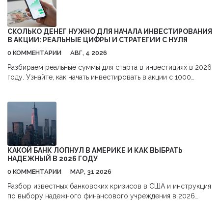
чем отличаются площадки между собой, и получите советы
по подготовке к визиту. Практические подсказки и
интересные факты сделают посещение выставки проще и
СКОЛЬКО ДЕНЕГ НУЖНО ДЛЯ НАЧАЛА ИНВЕСТИРОВАНИЯ
эффективнее.
В АКЦИИ: РЕАЛЬНЫЕ ЦИФРЫ И СТРАТЕГИИ С НУЛЯ
0 КОММЕНТАРИИ
АВГ, 4 2026
Разбираем реальные суммы для старта в инвестициях в 2026
году. Узнайте, как начать инвестировать в акции с 1000
рублей,避开 комиссии и использовать налоговые льготы.
КАКОЙ БАНК ЛОПНУЛ В АМЕРИКЕ И КАК ВЫБРАТЬ
НАДЕЖНЫЙ В 2026 ГОДУ
0 КОММЕНТАРИИ
МАР, 31 2026
Разбор известных банковских кризисов в США и инструкция
по выбору надежного финансового учреждения в 2026
году. Узнайте о защите FDIC.