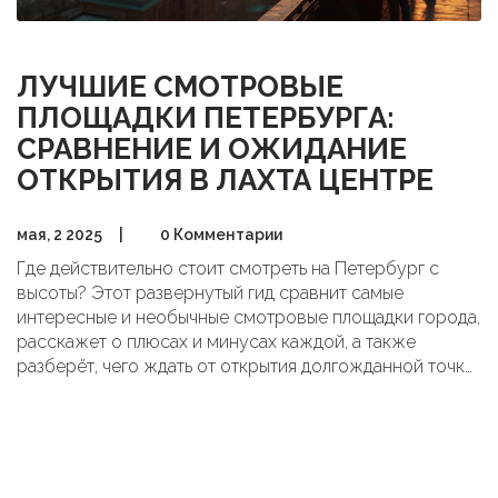
ЛУЧШИЕ СМОТРОВЫЕ
ПЛОЩАДКИ ПЕТЕРБУРГА:
СРАВНЕНИЕ И ОЖИДАНИЕ
ОТКРЫТИЯ В ЛАХТА ЦЕНТРЕ
мая, 2 2025
|
0 Комментарии
Где действительно стоит смотреть на Петербург с
высоты? Этот развернутый гид сравнит самые
интересные и необычные смотровые площадки города,
расскажет о плюсах и минусах каждой, а также
разберёт, чего ждать от открытия долгожданной точки
в Лахта Центре. Реальные впечатления, советы для
идеального кадра и свежая информация о новых
высотных локациях. Всё, что нужно знать любителям
панорам и острых ощущений в погоне за лучшими
видами.