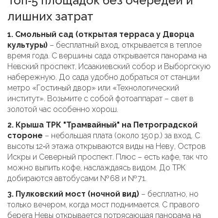
Топ‑5 площадок без очередей и
лишних затрат
1. Смольный сад (открытая терраса у Дворца
культуры)
– бесплатный вход, открывается в теплое
время года. С вершины сада открывается панорама на
Невский проспект, Исаакиевский собор и Выборгскую
набережную. До сада удобно добраться от станции
метро «Гостиный двор» или «Технологический
институт». Возьмите с собой фотоаппарат – свет в
золотой час особенно хорош.
2. Крыша ТРК "Трамвайный" на Петроградской
стороне
– небольшая плата (около 150 р.) за вход. С
высоты 12‑й этажа открываются виды на Неву, Остров
Искры и Северный проспект. Плюс – есть кафе, так что
можно выпить кофе, наслаждаясь видом. До ТРК
добираются автобусами № 68 и № 71.
3. Пулковский мост (ночной вид)
– бесплатно, но
только вечером, когда мост поднимается. С правого
берега Невы открывается потрясающая панорама на