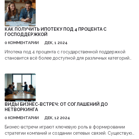
способствуют активному обмену идеями и помогают
участникам чувствовать себя вовлеченными. В статье
рассмотрим, какие задачи и навыки важны для этой роли, а
также поделимся интересными фактами об этой профессии.
Понимание роли ведущего может значительно улучшить
КАК ПОЛУЧИТЬ ИПОТЕКУ ПОД 4 ПРОЦЕНТА С
ваше мероприятие и обеспечить его успех.
ГОСПОДДЕРЖКОЙ
0 КОММЕНТАРИИ
ДЕК, 1 2024
Ипотека под 4 процента с государственной поддержкой
становится всё более доступной для различных категорий
заемщиков в России. В статье рассматриваются условия
получения выгодной ипотеки, кто имеет на неё право, а
также какие документы нужно подготовить. Узнайте, как
правильно выбрать программу и какие шаги предпринять для
одобрения заявки. Это поможет избежать неожиданных
трудностей и сэкономить время при оформлении.
ВИДЫ БИЗНЕС-ВСТРЕЧ: ОТ СОГЛАШЕНИЙ ДО
НЕТВОРКИНГА
0 КОММЕНТАРИИ
ДЕК, 12 2024
Бизнес-встречи играют ключевую роль в формировании
стратегии компаний и создании сетевых связей. Существуют