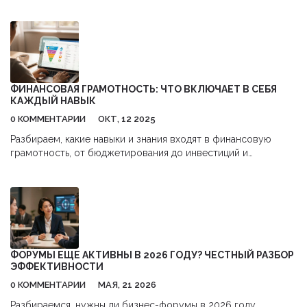
различные типы встреч, начиная от деловых переговоров,
заканчивая масштабными конференциями и форумах. Каждая
встреча имеет свою специфику и требует отдельного
подхода и подготовки. Изучение разных форматов встреч
помогает бизнесменам эффективнее достигать своих целей.
В статье рассматриваются наиболее распространённые
виды встреч и даются практические советы по их
ФИНАНСОВАЯ ГРАМОТНОСТЬ: ЧТО ВКЛЮЧАЕТ В СЕБЯ
организации.
КАЖДЫЙ НАВЫК
0 КОММЕНТАРИИ
ОКТ, 12 2025
Разбираем, какие навыки и знания входят в финансовую
грамотность, от бюджетирования до инвестиций и
страхования, с практическими советами и таблицей целей.
ФОРУМЫ ЕЩЕ АКТИВНЫ В 2026 ГОДУ? ЧЕСТНЫЙ РАЗБОР
ЭФФЕКТИВНОСТИ
0 КОММЕНТАРИИ
МАЯ, 21 2026
Разбираемся, нужны ли бизнес-форумы в 2026 году.