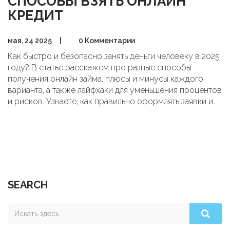
СПОСОБЫ ВЗЯТЬ ОНЛАЙН
КРЕДИТ
мая, 24 2025
|
0 Комментарии
Как быстро и безопасно занять деньги человеку в 2025
году? В статье расскажем про разные способы
получения онлайн займа, плюсы и минусы каждого
варианта, а также лайфхаки для уменьшения процентов
и рисков. Узнаете, как правильно оформлять заявки и
выбирать сервис, чтобы не попасться на мошенников.
Собрали реальные советы, которые пригодятся
каждому, кто оказался в сложной финансовой
ситуации. Статья поможет быстро определиться с
лучшим вариантом.
SEARCH