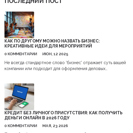
ПОСЛЕДНИЙ ПОСТ
КАК ПО ДРУГОМУ МОЖНО НАЗВАТЬ БИЗНЕС:
КРЕАТИВНЫЕ ИДЕИ ДЛЯ МЕРОПРИЯТИЙ
0 КОММЕНТАРИИ
ИЮН, 12 2025
Не всегда стандартное слово 'бизнес' отражает суть вашей
компании или подходит для оформления деловых
мероприятий. В статье разберём оригинальные
альтернативы для слова 'бизнес' — как они выглядят в мире
и России, и зачем вообще искать другие варианты. Будет
много примеров, советы для корпоративных событий и
короткие объяснения фишек каждой идеи. Прочитав,
сможете подобрать яркое и понятное название для вашего
мероприятия или даже всей компании. Практические советы
КРЕДИТ БЕЗ ЛИЧНОГО ПРИСУТСТВИЯ: КАК ПОЛУЧИТЬ
и идеи — всё в одном месте.
ДЕНЬГИ ОНЛАЙН В 2026 ГОДУ
0 КОММЕНТАРИИ
МАЯ, 23 2026