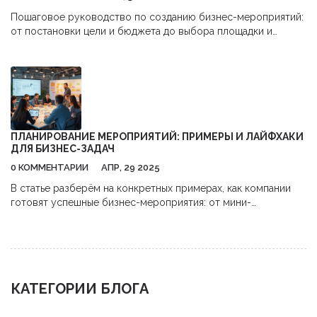
Пошаговое руководство по созданию бизнес-мероприятий:
от постановки цели и бюджета до выбора площадки и
анализа результатов. Узнайте, как организовать успешный
ивент.
ПЛАНИРОВАНИЕ МЕРОПРИЯТИЙ: ПРИМЕРЫ И ЛАЙФХАКИ
ДЛЯ БИЗНЕС-ЗАДАЧ
0 КОММЕНТАРИИ
АПР, 29 2025
В статье разберём на конкретных примерах, как компании
готовят успешные бизнес-мероприятия: от мини-
презентаций до крупных форумов. Тут вы найдете схемы и
лайфхаки, которые действительно работают на практике —
без воды и лишних отступлений. Обсудим, как планировать
время, распределять роли и не забывать важные детали.
Приведём типичные фэйлы и расскажем, как их обходят
КАТЕГОРИИ БЛОГА
опытные организаторы. Статья написана простым, понятным
языком и будет полезна как новичку, так и опытному
организатору.