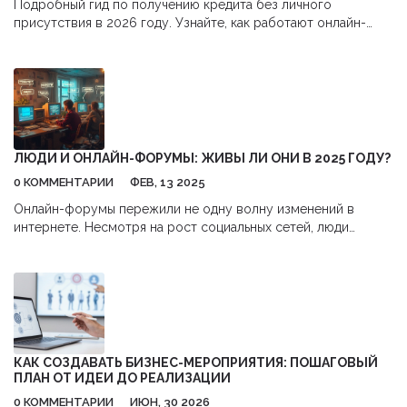
Подробный гид по получению кредита без личного
присутствия в 2026 году. Узнайте, как работают онлайн-
займы, роль Госуслуг и биометрии, какие документы нужны
и как избежать мошенников.
ЛЮДИ И ОНЛАЙН-ФОРУМЫ: ЖИВЫ ЛИ ОНИ В 2025 ГОДУ?
0 КОММЕНТАРИИ
ФЕВ, 13 2025
Онлайн-форумы пережили не одну волну изменений в
интернете. Несмотря на рост социальных сетей, люди
продолжают искать специализированные платформы для
поиска информации и общения с профессионалами. Они
дают возможность не только обменяться опытом, но и найти
ответы на бизнес-вопросы. В статье рассмотрены причины
оживления интереса к форумам и даны советы по их
эффективному использованию.
КАК СОЗДАВАТЬ БИЗНЕС-МЕРОПРИЯТИЯ: ПОШАГОВЫЙ
ПЛАН ОТ ИДЕИ ДО РЕАЛИЗАЦИИ
0 КОММЕНТАРИИ
ИЮН, 30 2026