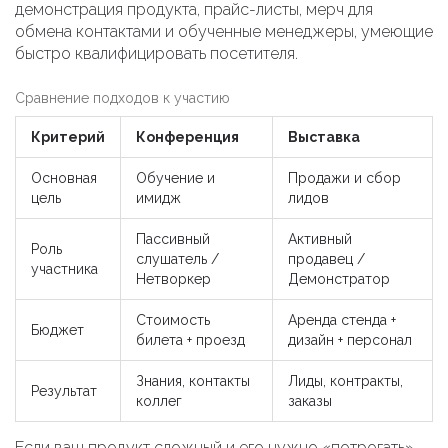
демонстрация продукта, прайс-листы, мерч для
обмена контактами и обученные менеджеры, умеющие
быстро квалифицировать посетителя.
Сравнение подходов к участию
Критерий
Конференция
Выставка
Основная
Обучение и
Продажи и сбор
цель
имидж
лидов
Пассивный
Активный
Роль
слушатель /
продавец /
участника
Нетворкер
Демонстратор
Стоимость
Аренда стенда +
Бюджет
билета + проезд
дизайн + персонал
Знания, контакты
Лиды, контракты,
Результат
коллег
заказы
Если ваш продукт сложный и его нужно «потрогать»