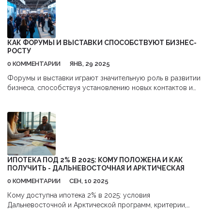
КАК ФОРУМЫ И ВЫСТАВКИ СПОСОБСТВУЮТ БИЗНЕС-
РОСТУ
0 КОММЕНТАРИИ
ЯНВ, 29 2025
Форумы и выставки играют значительную роль в развитии
бизнеса, способствуя установлению новых контактов и
обмену опытом. Эти мероприятия позволяют компаниям
представлять свои продукты широкой аудитории,
исследовать рыночные тренды и изучать конкурентов.
Участие в таких событиях облегчает доступ к новейшим
технологиям и знаниям, а также открывает возможности для
стратегических партнёрств. Все это превращает форумы и
выставки в незаменимый инструмент для современных
ИПОТЕКА ПОД 2% В 2025: КОМУ ПОЛОЖЕНА И КАК
предпринимателей.
ПОЛУЧИТЬ - ДАЛЬНЕВОСТОЧНАЯ И АРКТИЧЕСКАЯ
0 КОММЕНТАРИИ
СЕН, 10 2025
Кому доступна ипотека 2% в 2025: условия
Дальневосточной и Арктической программ, критерии,
лимиты, документы, подводные камни и альтернативы.