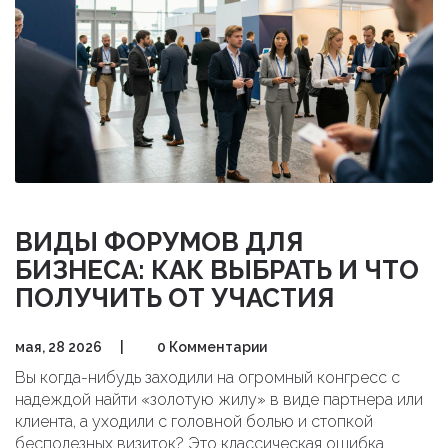
ВИДЫ ФОРУМОВ ДЛЯ
БИЗНЕСА: КАК ВЫБРАТЬ И ЧТО
ПОЛУЧИТЬ ОТ УЧАСТИЯ
мая, 28 2026
|
0 Комментарии
Вы когда-нибудь заходили на огромный конгресс с
надеждой найти «золотую жилу» в виде партнера или
клиента, а уходили с головной болью и стопкой
бесполезных визиток? Это классическая ошибка