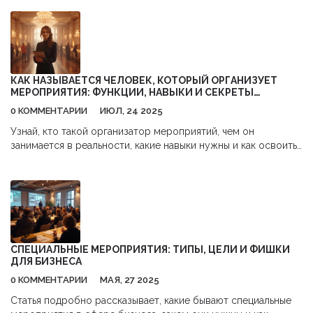
рассылки без воды и заумностей. Покажу на конкретных
примерах, как действуют крупные и локальные
организаторы. Честно расскажу, что уже не работает в 2025
году и на что реально тратить бюджет. Отдельно дам советы
по подготовке контента и подбору спикеров — ведь это
часто делает или ломает успех мероприятия.
КАК НАЗЫВАЕТСЯ ЧЕЛОВЕК, КОТОРЫЙ ОРГАНИЗУЕТ
МЕРОПРИЯТИЯ: ФУНКЦИИ, НАВЫКИ И СЕКРЕТЫ
ПРОФЕССИИ
0 КОММЕНТАРИИ
ИЮЛ, 24 2025
Узнай, кто такой организатор мероприятий, чем он
занимается в реальности, какие навыки нужны и как освоить
профессию для успеха в этой индустрии.
СПЕЦИАЛЬНЫЕ МЕРОПРИЯТИЯ: ТИПЫ, ЦЕЛИ И ФИШКИ
ДЛЯ БИЗНЕСА
0 КОММЕНТАРИИ
МАЯ, 27 2025
Статья подробно рассказывает, какие бывают специальные