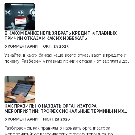
сотни профессионалов, где каждый имеет шанс обменяться
опытом и знаниями. Возвращаясь с форума, многие
участники открывают новые горизонты для бизнеса и
находят стратегии для роста. Правильное участие может
значительно повлиять на успех компании в долгосрочной
перспективе. Поэтому важно не просто посещать, а активно
В КАКОМ БАНКЕ НЕЛЬЗЯ БРАТЬ КРЕДИТ: 5 ГЛАВНЫХ
участвовать в подобных событиях.
ПРИЧИН ОТКАЗА И КАК ИХ ИЗБЕЖАТЬ
0 КОММЕНТАРИИ
ОКТ, 29 2025
Узнайте, в каких банках чаще всего отказывают в кредите и
почему. Разберём 5 главных причин отказа - от зарплаты до
кредитной истории - и где реально получить кредит, если
вас уже отклонили.
КАК ПРАВИЛЬНО НАЗВАТЬ ОРГАНИЗАТОРА
МЕРОПРИЯТИЙ: ПРОФЕССИОНАЛЬНЫЕ ТЕРМИНЫ И ИХ
ЗНАЧЕНИЯ
0 КОММЕНТАРИИ
ИЮЛ, 25 2026
Разбираемся, как правильно называть организатора
мероприятий: от классических русских терминов до