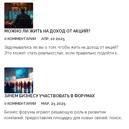
подобного подхода. Мы обсудим, какие факторы стоит
учесть при принятии решения и как правильно управлять
своими финансам, чтобы извлечь максимальную выгоду.
Узнайте о возможностях обеспечения своих вкладов и как
распорядиться ими наиболее эффективно.
МОЖНО ЛИ ЖИТЬ НА ДОХОД ОТ АКЦИЙ?
0 КОММЕНТАРИИ
АПР, 10 2025
Задумывались ли вы о том, чтобы жить на доход от акций?
Это может стать реальностью, если правильно подойти к
делу. Основные моменты включают изучение рынка, выбор
подходящих акций и стратегий инвестирования. Узнайте,
какие шаги предпринимать, чтобы создать стабильный
доходной поток от ваших вложений.
ЗАЧЕМ БИЗНЕСУ УЧАСТВОВАТЬ В ФОРУМАХ
0 КОММЕНТАРИИ
МАР, 25 2025
Бизнес форумы играют решающую роль в развитии
компаний, предоставляя площадку для новых связей, поиска
партнеров и изучения трендов. Эти мероприятия собирают