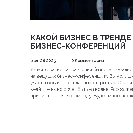
КАКОЙ БИЗНЕС В ТРЕНДЕ 
БИЗНЕС-КОНФЕРЕНЦИЙ
мая, 28 2025
|
0 Комментарии
Узнайте, какие направления бизнеса оказалис
на ведущих бизнес-конференциях. Вы услыши
участников и неожиданных открытиях. Статья
ведёт дело, но хочет быть на волне. Расскаже
присмотреться в этом году. Будет много конк
сторону современных бизнес-идей.