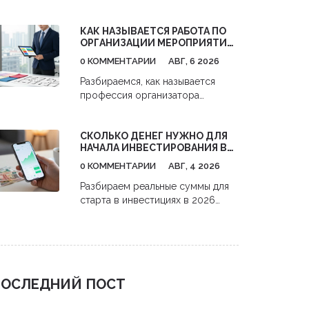
поиска клиентов до анализа
конкурентов. Практические
КАК НАЗЫВАЕТСЯ РАБОТА ПО
советы, как получить максимум
ОРГАНИЗАЦИИ МЕРОПРИЯТИЙ:
пользы и окупить затраты.
ПРОФЕССИИ И ОБЯЗАННОСТИ
0 КОММЕНТАРИИ
АВГ, 6 2026
Разбираемся, как называется
профессия организатора
мероприятий. Узнайте про роли
event-менеджеров, их
СКОЛЬКО ДЕНЕГ НУЖНО ДЛЯ
обязанности, навыки и
НАЧАЛА ИНВЕСТИРОВАНИЯ В
перспективы карьеры в сфере
АКЦИИ: РЕАЛЬНЫЕ ЦИФРЫ И
бизнес-ивентов.
0 КОММЕНТАРИИ
АВГ, 4 2026
СТРАТЕГИИ С НУЛЯ
Разбираем реальные суммы для
старта в инвестициях в 2026
году. Узнайте, как начать
инвестировать в акции с 1000
рублей,避开 комиссии и
использовать налоговые льготы.
ОСЛЕДНИЙ ПОСТ