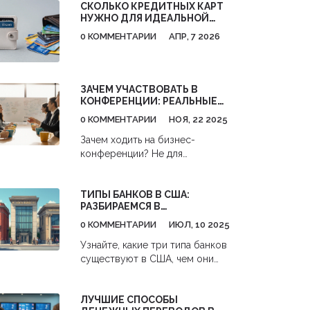
СКОЛЬКО КРЕДИТНЫХ КАРТ
НУЖНО ДЛЯ ИДЕАЛЬНОЙ
КРЕДИТНОЙ ИСТОРИИ: МИФЫ
0 КОММЕНТАРИИ
АПР, 7 2026
И РЕАЛЬНОСТЬ
ЗАЧЕМ УЧАСТВОВАТЬ В
КОНФЕРЕНЦИИ: РЕАЛЬНЫЕ
ВЫГОДЫ ДЛЯ БИЗНЕСА И
0 КОММЕНТАРИИ
НОЯ, 22 2025
КАРЬЕРЫ
Зачем ходить на бизнес-
конференции? Не для
прослушивания лекций, а чтобы
найти партнеров, узнать
ТИПЫ БАНКОВ В США:
реальные кейсы, получить
РАЗБИРАЕМСЯ В
мотивацию и построить сеть
КОММЕРЧЕСКИХ,
контактов, которая работает в
0 КОММЕНТАРИИ
ИЮЛ, 10 2025
СБЕРЕГАТЕЛЬНЫХ И
реальной жизни.
КРЕДИТНЫХ ОРГАНИЗАЦИЯХ
Узнайте, какие три типа банков
существуют в США, чем они
отличаются и как выбрать лучший
вариант для хранения и
ЛУЧШИЕ СПОСОБЫ
управления своими деньгами.