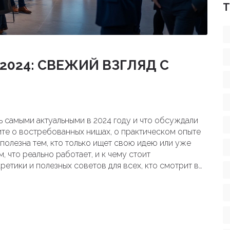
Т
2024: СВЕЖИЙ ВЗГЛЯД С
ь самыми актуальными в 2024 году и что обсуждали
те о востребованных нишах, о практическом опыте
 полезна тем, кто только ищет свою идею или уже
м, что реально работает, и к чему стоит
ретики и полезных советов для всех, кто смотрит в