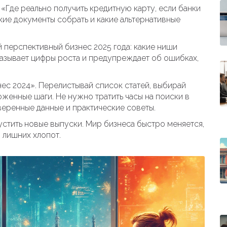
 «Где реально получить кредитную карту, если банки
кие документы собрать и какие альтернативные
ый перспективный бизнес 2025 года: какие ниши
казывает цифры роста и предупреждает об ошибках,
нес 2024». Перелистывай список статей, выбирай
женные шаги. Не нужно тратить часы на поиски в
веренные данные и практические советы.
стить новые выпуски. Мир бизнеса быстро меняется,
 лишних хлопот.