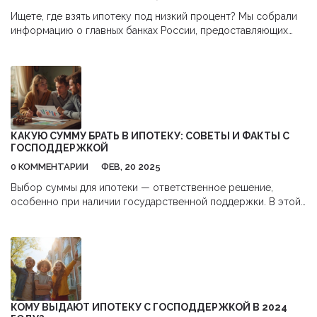
Ищете, где взять ипотеку под низкий процент? Мы собрали
информацию о главных банках России, предоставляющих
ипотеку с господдержкой, а также рассмотрели различные
стратегии, чтобы снизить стартовый процент. Узнайте, какие
регионы предлагают самые выгодные условия, и какие
документы нужны для оформления. Советы опытных
заёмщиков помогут вам сэкономить время и деньги.
Подготовьтесь к подписанию страхового договора и
усвойте, как он влияет на ставку.
КАКУЮ СУММУ БРАТЬ В ИПОТЕКУ: СОВЕТЫ И ФАКТЫ С
ГОСПОДДЕРЖКОЙ
0 КОММЕНТАРИИ
ФЕВ, 20 2025
Выбор суммы для ипотеки — ответственное решение,
особенно при наличии государственной поддержки. В этой
статье мы расскажем о том, какие факторы стоит учесть,
чтобы не прогадать с ипотекой и сделать выгодный выбор.
Узнайте, как господдержка может помочь вам взять
оптимальную сумму и что нужно учитывать перед
подписанием договора. Получите практические советы по
планированию бюджета и подготовке документов.
Подробно разберём ключевые условия, которые влияют на
КОМУ ВЫДАЮТ ИПОТЕКУ С ГОСПОДДЕРЖКОЙ В 2024
ваш выбор.