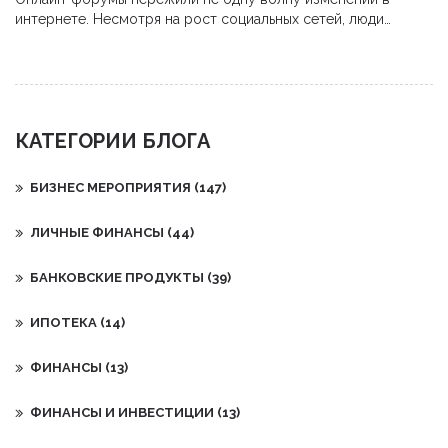
интернете. Несмотря на рост социальных сетей, люди
продолжают искать специализированные платформы для
поиска информации и общения с профессионалами. Они
дают возможность не только обменяться опытом, но и найти
ответы на бизнес-вопросы. В статье рассмотрены причины
оживления интереса к форумам и даны советы по их
КАТЕГОРИИ БЛОГА
эффективному использованию.
БИЗНЕС МЕРОПРИЯТИЯ
(147)
ЛИЧНЫЕ ФИНАНСЫ
(44)
БАНКОВСКИЕ ПРОДУКТЫ
(39)
ИПОТЕКА
(14)
ФИНАНСЫ
(13)
ФИНАНСЫ И ИНВЕСТИЦИИ
(13)