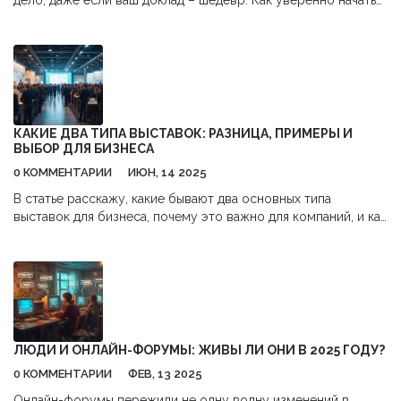
дело, даже если ваш доклад – шедевр. Как уверенно начать
речь и сразу зацепить внимание?
КАКИЕ ДВА ТИПА ВЫСТАВОК: РАЗНИЦА, ПРИМЕРЫ И
ВЫБОР ДЛЯ БИЗНЕСА
0 КОММЕНТАРИИ
ИЮН, 14 2025
В статье расскажу, какие бывают два основных типа
выставок для бизнеса, почему это важно для компаний, и как
выбрать подходящий формат. Приведу наглядные примеры
из реальной практики и поделюсь советами по
эффективному участию. Материал поможет избежать
типичных ошибок при планировании визитов и участия в
выставках. Объясню, для каких целей подходит каждый
вариант, и как сделать максимум из участия. Всё — простым
и понятным языком.
ЛЮДИ И ОНЛАЙН-ФОРУМЫ: ЖИВЫ ЛИ ОНИ В 2025 ГОДУ?
0 КОММЕНТАРИИ
ФЕВ, 13 2025
Онлайн-форумы пережили не одну волну изменений в