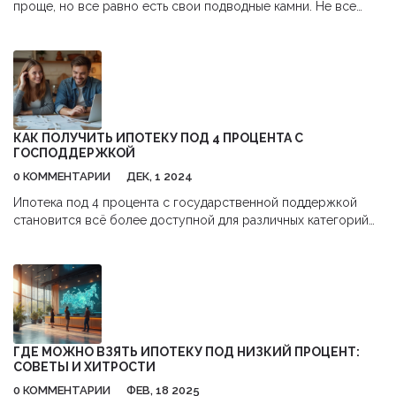
проще, но все равно есть свои подводные камни. Не все
банки соглашаются выдавать такие кредиты, но на рынке есть
интересные предложения, особенно с господдержкой. В
статье разберём, где реально одобряют нулевой взнос,
какие условия могут потребовать и на что обратить
внимание, чтобы не остаться в проигрыше. Приведу
конкретные примеры банков и советы, как повысить шансы
на одобрение. Расскажу о нюансах, чтобы вы точно знали, во
КАК ПОЛУЧИТЬ ИПОТЕКУ ПОД 4 ПРОЦЕНТА С
что ввязываетесь.
ГОСПОДДЕРЖКОЙ
0 КОММЕНТАРИИ
ДЕК, 1 2024
Ипотека под 4 процента с государственной поддержкой
становится всё более доступной для различных категорий
заемщиков в России. В статье рассматриваются условия
получения выгодной ипотеки, кто имеет на неё право, а
также какие документы нужно подготовить. Узнайте, как
правильно выбрать программу и какие шаги предпринять для
одобрения заявки. Это поможет избежать неожиданных
трудностей и сэкономить время при оформлении.
ГДЕ МОЖНО ВЗЯТЬ ИПОТЕКУ ПОД НИЗКИЙ ПРОЦЕНТ:
СОВЕТЫ И ХИТРОСТИ
0 КОММЕНТАРИИ
ФЕВ, 18 2025