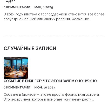
ГОДУ?
0 КОММЕНТАРИИ
МАР, 6 2025
В 2024 году ипотека с господдержкой становится все более
популярной опцией для многих россиян, желающих
приобрести жилье. Программа предлагает льготные условия
кредитования, что значительно облегчает финансовую
нагрузку. Кто может рассчитывать на такую ипотеку? В
статье рассматриваются основные критерии, требования и
преимущества данной программы. Узнайте, что нужно для
СЛУЧАЙНЫЕ ЗАПИСИ
успешного получения кредита, и какие шаги предпринять для
его одобрения.
СОБЫТИЕ В БИЗНЕСЕ: ЧТО ЭТО И ЗАЧЕМ ОНО НУЖНО
0 КОММЕНТАРИИ
ИЮН, 10 2025
Событие в бизнесе — это не просто формальная встреча.
Это инструмент, который помогает компаниям расти,
выстраивать отношения и делать внутренние процессы