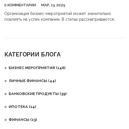
0 КОММЕНТАРИИ
МАР, 15 2025
Организация бизнес-мероприятий может значительно
повлиять на успех компании. В статье рассматриваются
основные типы мероприятий, такие как конференции,
семинары и выставки, с упором на практическую
информацию. Узнайте, какие цели могут достигаться с
помощью каждого типа мероприятия и что стоит учесть при
его планировании. Также делимся важными советами, как
КАТЕГОРИИ БЛОГА
сделать ваше мероприятие незабываемым. Эта полезная
информация поможет выбрать идеальный формат для
вашего бизнеса.
БИЗНЕС МЕРОПРИЯТИЯ
(146)
ЛИЧНЫЕ ФИНАНСЫ
(44)
БАНКОВСКИЕ ПРОДУКТЫ
(39)
ИПОТЕКА
(14)
ФИНАНСЫ
(13)