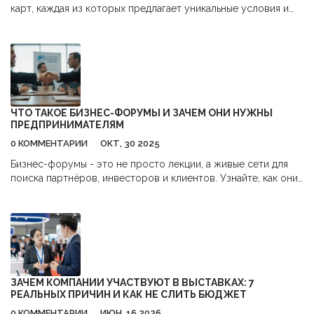
карт, каждая из которых предлагает уникальные условия и
преимущества. Из этой статьи вы узнаете о самых
популярных эмитентах, их предложениях, а также получите
советы по выбору подходящей кредитной карты.
Рассмотрим крупнейшие банки и финансовые учреждения,
которые доминируют на рынке, а также выясним, каким
образом можно извлечь максимальную выгоду от
использования кредитной карты. Мы также предоставим
ЧТО ТАКОЕ БИЗНЕС-ФОРУМЫ И ЗАЧЕМ ОНИ НУЖНЫ
полезную информацию о том, как избежать возможных
ПРЕДПРИНИМАТЕЛЯМ
ловушек и улучшить ваш финансовый статус с помощью
0 КОММЕНТАРИИ
ОКТ, 30 2025
разумного использования кредитных карт.
Бизнес-форумы - это не просто лекции, а живые сети для
поиска партнёров, инвесторов и клиентов. Узнайте, как они
работают, кто там бывает и как не потратить время зря.
ЗАЧЕМ КОМПАНИИ УЧАСТВУЮТ В ВЫСТАВКАХ: 7
РЕАЛЬНЫХ ПРИЧИН И КАК НЕ СЛИТЬ БЮДЖЕТ
0 КОММЕНТАРИИ
ИЮН, 16 2026