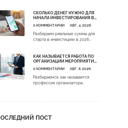
поиска клиентов до анализа
конкурентов. Практические
СКОЛЬКО ДЕНЕГ НУЖНО ДЛЯ
советы, как получить максимум
НАЧАЛА ИНВЕСТИРОВАНИЯ В
пользы и окупить затраты.
АКЦИИ: РЕАЛЬНЫЕ ЦИФРЫ И
0 КОММЕНТАРИИ
АВГ, 4 2026
СТРАТЕГИИ С НУЛЯ
Разбираем реальные суммы для
старта в инвестициях в 2026
году. Узнайте, как начать
инвестировать в акции с 1000
КАК НАЗЫВАЕТСЯ РАБОТА ПО
рублей,避开 комиссии и
ОРГАНИЗАЦИИ МЕРОПРИЯТИЙ:
использовать налоговые льготы.
ПРОФЕССИИ И ОБЯЗАННОСТИ
0 КОММЕНТАРИИ
АВГ, 6 2026
Разбираемся, как называется
профессия организатора
мероприятий. Узнайте про роли
event-менеджеров, их
обязанности, навыки и
перспективы карьеры в сфере
бизнес-ивентов.
ОСЛЕДНИЙ ПОСТ