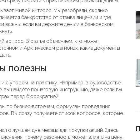
уем сразу перейти к практическим рекомендациям.
зывает живой интерес. Мы разобрали, сколько
личается банкротство от отзыва лицензии и где
ли важны, если вы держите деньги в банковском
кнуть.
чий вопрос. В статье объясняем, кто может
сточном и Арктическом регионах, какие документы
дать.
ы полезны
 и с упором на практику. Например, в руководстве
А вы найдёте пошаговую инструкцию, даже если вы
страх перед бюрократией.
ры по бизнес‑встречам, формулам проведения
ов. Вы сразу получаете список вопросов, которые
П
л о лучшем дне месяца для покупки акций. Здесь
ъяснения, почему сезонность может влиять на цену.