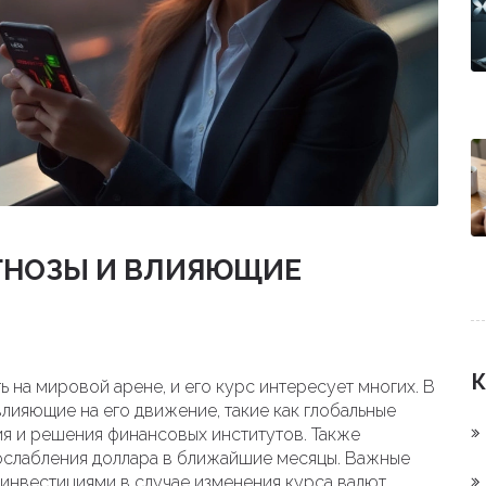
ОГНОЗЫ И ВЛИЯЮЩИЕ
К
 на мировой арене, и его курс интересует многих. В
лияющие на его движение, такие как глобальные
ия и решения финансовых институтов. Также
слабления доллара в ближайшие месяцы. Важные
инвестициями в случае изменения курса валют