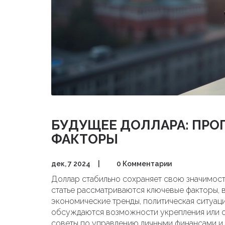
БУДУЩЕЕ ДОЛЛАРА: ПР
ФАКТОРЫ
дек, 7 2024
|
0 Комментарии
Доллар стабильно сохраняет свою значимость
статье рассматриваются ключевые факторы, в
экономические тренды, политическая ситуац
обсуждаются возможности укрепления или о
советы по управлению личными финансами и 