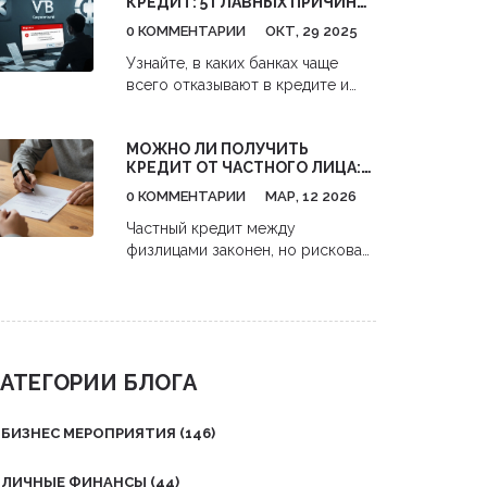
КРЕДИТ: 5 ГЛАВНЫХ ПРИЧИН
какие шаги предпринять для
ОТКАЗА И КАК ИХ ИЗБЕЖАТЬ
одобрения заявки. Это поможет
0 КОММЕНТАРИИ
ОКТ, 29 2025
избежать неожиданных
Узнайте, в каких банках чаще
трудностей и сэкономить время
всего отказывают в кредите и
при оформлении.
почему. Разберём 5 главных
причин отказа - от зарплаты до
МОЖНО ЛИ ПОЛУЧИТЬ
кредитной истории - и где
КРЕДИТ ОТ ЧАСТНОГО ЛИЦА:
реально получить кредит, если
ПРАВИЛА, РИСКИ И КАК ЭТО
вас уже отклонили.
0 КОММЕНТАРИИ
МАР, 12 2026
РАБОТАЕТ
Частный кредит между
физлицами законен, но рискован.
Без договора вы потеряете
деньги. Узнайте, как оформить
займ правильно, какие ставки
допустимы и чем он отличается
от онлайн-кредитов.
АТЕГОРИИ БЛОГА
БИЗНЕС МЕРОПРИЯТИЯ
(146)
ЛИЧНЫЕ ФИНАНСЫ
(44)