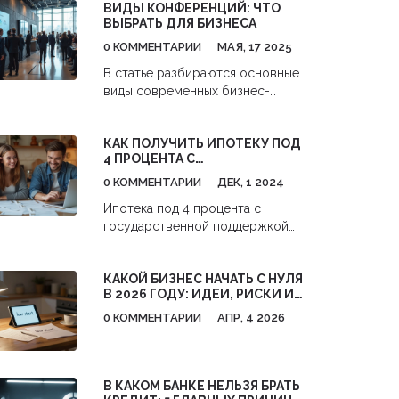
ВИДЫ КОНФЕРЕНЦИЙ: ЧТО
ВЫБРАТЬ ДЛЯ БИЗНЕСА
0 КОММЕНТАРИИ
МАЯ, 17 2025
В статье разбираются основные
виды современных бизнес-
конференций. Здесь вы узнаете,
чем отличаются онлайн, офлайн и
КАК ПОЛУЧИТЬ ИПОТЕКУ ПОД
гибридные форматы, почему
4 ПРОЦЕНТА С
компании выбирают
ГОСПОДДЕРЖКОЙ
тематические или отраслевые
0 КОММЕНТАРИИ
ДЕК, 1 2024
мероприятия и что нужно
Ипотека под 4 процента с
учитывать для эффективного
государственной поддержкой
участия. Статья расскажет о
становится всё более доступной
плюсах и минусах каждого
для различных категорий
формата, а также поделится
КАКОЙ БИЗНЕС НАЧАТЬ С НУЛЯ
заемщиков в России. В статье
парой лайфхаков для тех, кто
В 2026 ГОДУ: ИДЕИ, РИСКИ И
рассматриваются условия
хочет получить максимум пользы
ПЕРВЫЕ ШАГИ
получения выгодной ипотеки, кто
0 КОММЕНТАРИИ
АПР, 4 2026
от любого события. Всё просто,
имеет на неё право, а также
без лишней теории — только
какие документы нужно
практичные советы.
подготовить. Узнайте, как
В КАКОМ БАНКЕ НЕЛЬЗЯ БРАТЬ
правильно выбрать программу и