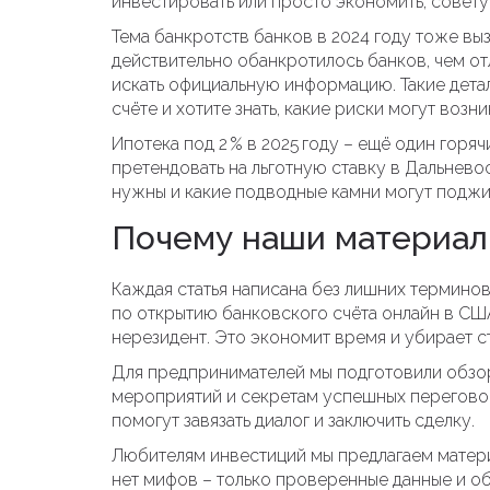
инвестировать или просто экономить, совет
Тема банкротств банков в 2024 году тоже вы
действительно обанкротилось банков, чем от
искать официальную информацию. Такие дета
счёте и хотите знать, какие риски могут возни
Ипотека под 2 % в 2025 году – ещё один горя
претендовать на льготную ставку в Дальнево
нужны и какие подводные камни могут поджи
Почему наши материал
Каждая статья написана без лишних терминов
по открытию банковского счёта онлайн в СШ
нерезидент. Это экономит время и убирает 
Для предпринимателей мы подготовили обзо
мероприятий и секретам успешных переговор
помогут завязать диалог и заключить сделку.
Любителям инвестиций мы предлагаем материа
нет мифов – только проверенные данные и об