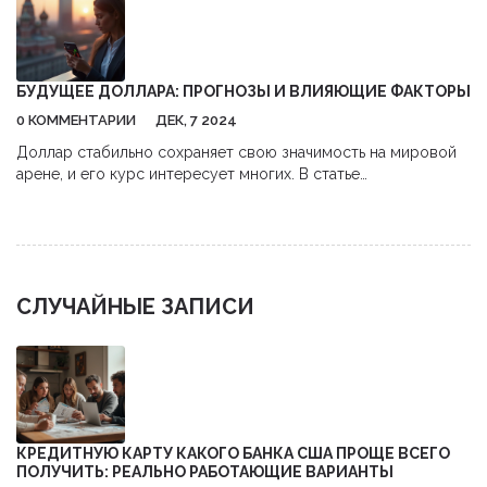
БУДУЩЕЕ ДОЛЛАРА: ПРОГНОЗЫ И ВЛИЯЮЩИЕ ФАКТОРЫ
0 КОММЕНТАРИИ
ДЕК, 7 2024
Доллар стабильно сохраняет свою значимость на мировой
арене, и его курс интересует многих. В статье
рассматриваются ключевые факторы, влияющие на его
движение, такие как глобальные экономические тренды,
политическая ситуация и решения финансовых институтов.
Также обсуждаются возможности укрепления или
ослабления доллара в ближайшие месяцы. Важные советы
СЛУЧАЙНЫЕ ЗАПИСИ
по управлению личными финансами и инвестициями в
случае изменения курса валют также будут представлены.
КРЕДИТНУЮ КАРТУ КАКОГО БАНКА США ПРОЩЕ ВСЕГО
ПОЛУЧИТЬ: РЕАЛЬНО РАБОТАЮЩИЕ ВАРИАНТЫ