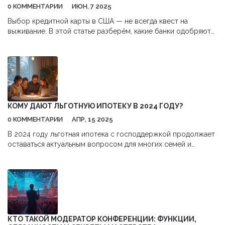
0 КОММЕНТАРИИ
ИЮН, 7 2025
Выбор кредитной карты в США — не всегда квест на
выживание. В этой статье разберём, какие банки одобряют
кредитки быстрее других, что влияет на решение и как
сэкономить время на подаче. Честно расскажу про схемы
для свежих эмигрантов и объясню, почему некоторые
нюансы проще, чем кажется. Если ищете банковскую карту с
максимальными шансами на одобрение, тут собрана
выжимка из реальных кейсов и лайфхаков.
КОМУ ДАЮТ ЛЬГОТНУЮ ИПОТЕКУ В 2024 ГОДУ?
0 КОММЕНТАРИИ
АПР, 15 2025
В 2024 году льготная ипотека с господдержкой продолжает
оставаться актуальным вопросом для многих семей и
молодых специалистов. Узнайте, кто имеет право на льготы,
какие условия действуют, и какие шаги необходимы для
получения такой ипотеки. Краткий обзор всех ключевых
аспектов и полезные советы помогут разобраться в этой
теме и принять обоснованное решение. Программа
господдержки направлена на облегчение жилищных условий
и стимулирование населения к покупке жилья.
КТО ТАКОЙ МОДЕРАТОР КОНФЕРЕНЦИИ: ФУНКЦИИ,