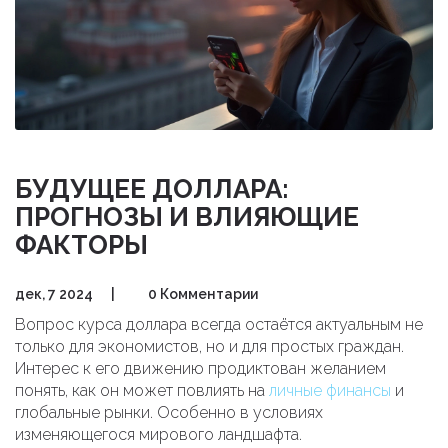
БУДУЩЕЕ ДОЛЛАРА:
ПРОГНОЗЫ И ВЛИЯЮЩИЕ
ФАКТОРЫ
дек, 7 2024
|
0 Комментарии
Вопрос курса доллара всегда остаётся актуальным не
только для экономистов, но и для простых граждан.
Интерес к его движению продиктован желанием
понять, как он может повлиять на
личные финансы
и
глобальные рынки. Особенно в условиях
изменяющегося мирового ландшафта.