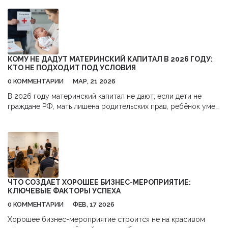
проценты, помогает избежать нарастающих долгов. Узнайте
о средних процентных ставках, факторах, влияющих на их
увеличение, и как можно минимизировать переплаты. В
статье найдутся полезные советы по управлению
задолженностью и оптимизации кредитного рейтинга.
КОМУ НЕ ДАДУТ МАТЕРИНСКИЙ КАПИТАЛ В 2026 ГОДУ:
КТО НЕ ПОДХОДИТ ПОД УСЛОВИЯ
0 КОММЕНТАРИИ
МАР, 21 2026
В 2026 году материнский капитал не дают, если дети не
граждане РФ, мать лишена родительских прав, ребёнок умер
до подачи заявления или вы уже получали капитал раньше.
Разберём все причины отказа и что делать, если вам
отказали.
ЧТО СОЗДАЕТ ХОРОШЕЕ БИЗНЕС-МЕРОПРИЯТИЕ:
КЛЮЧЕВЫЕ ФАКТОРЫ УСПЕХА
0 КОММЕНТАРИИ
ФЕВ, 17 2026
Хорошее бизнес-мероприятие строится не на красивом