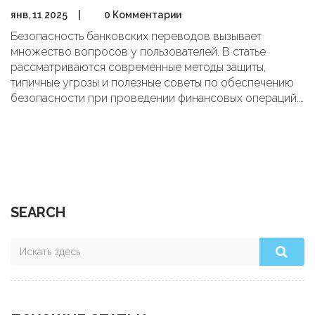
янв, 11 2025
|
0 Комментарии
Безопасность банковских переводов вызывает
множество вопросов у пользователей. В статье
рассматриваются современные методы защиты,
типичные угрозы и полезные советы по обеспечению
безопасности при проведении финансовых операций.
Также уделяется внимание развитию технологий, таких
как блокчейн, и их влиянию на безопасные транзакции.
Материал поможет пользователям лучше
ориентироваться в современном мире онлайн-
банкинга.
SEARCH