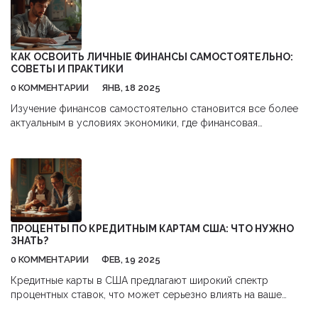
КАК ОСВОИТЬ ЛИЧНЫЕ ФИНАНСЫ САМОСТОЯТЕЛЬНО:
СОВЕТЫ И ПРАКТИКИ
0 КОММЕНТАРИИ
ЯНВ, 18 2025
Изучение финансов самостоятельно становится все более
актуальным в условиях экономики, где финансовая
грамотность играет ключевую роль. Многие задаются
вопросом, возможно ли научиться управлять деньгами без
формального образования. В статье рассмотрены основные
шаги для самостоятельного изучения финансов: от поиска
проверенных источников информации и выбора курсов до
практического применения знаний. Также предложены
советы по составлению бюджета и инвестированию.
ПРОЦЕНТЫ ПО КРЕДИТНЫМ КАРТАМ США: ЧТО НУЖНО
ЗНАТЬ?
0 КОММЕНТАРИИ
ФЕВ, 19 2025
Кредитные карты в США предлагают широкий спектр
процентных ставок, что может серьезно влиять на ваше
финансовое благополучие. Понимание, как работают эти