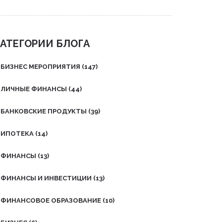
русских терминов до
современных англицизмов.
Узнайте разницу между
менеджером, планнером и
АТЕГОРИИ БЛОГА
продакшном.
БИЗНЕС МЕРОПРИЯТИЯ
(147)
ЛИЧНЫЕ ФИНАНСЫ
(44)
БАНКОВСКИЕ ПРОДУКТЫ
(39)
ИПОТЕКА
(14)
ФИНАНСЫ
(13)
ФИНАНСЫ И ИНВЕСТИЦИИ
(13)
ФИНАНСОВОЕ ОБРАЗОВАНИЕ
(10)