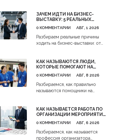
году. Узнайте, как начать
инвестировать в акции с 1000
ЗАЧЕМ ИДТИ НА БИЗНЕС-
рублей,避开 комиссии и
ВЫСТАВКУ: 5 РЕАЛЬНЫХ
использовать налоговые льготы.
ВЫГОД ДЛЯ ВАШЕГО ДЕЛА
0 КОММЕНТАРИИ
АВГ, 1 2026
Разбираем реальные причины
ходить на бизнес-выставки: от
поиска клиентов до анализа
конкурентов. Практические
КАК НАЗЫВАЮТСЯ ЛЮДИ,
советы, как получить максимум
КОТОРЫЕ ПОМОГАЮТ НА
пользы и окупить затраты.
МЕРОПРИЯТИЯХ: ПОЛНАЯ
0 КОММЕНТАРИИ
АВГ, 8 2026
КЛАССИФИКАЦИЯ РОЛЕЙ И
ОБЯЗАННОСТЕЙ
Разбираемся, как правильно
называются помощники на
мероприятиях: волонтеры,
хостес, координаторы и event-
КАК НАЗЫВАЕТСЯ РАБОТА ПО
стафф. Узнайте об обязанностях
ОРГАНИЗАЦИИ МЕРОПРИЯТИЙ:
каждой роли и как выбрать
ПРОФЕССИИ И ОБЯЗАННОСТИ
правильную команду для вашего
0 КОММЕНТАРИИ
АВГ, 6 2026
события.
Разбираемся, как называется
профессия организатора