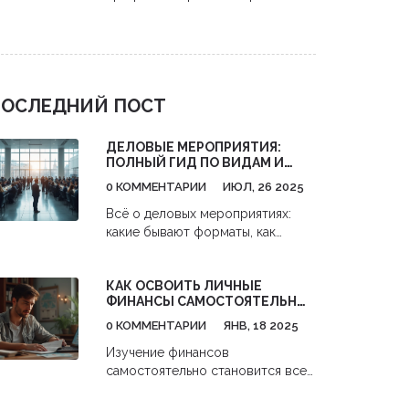
мероприятий. Узнайте про роли
event-менеджеров, их
обязанности, навыки и
перспективы карьеры в сфере
бизнес-ивентов.
ОСЛЕДНИЙ ПОСТ
ДЕЛОВЫЕ МЕРОПРИЯТИЯ:
ПОЛНЫЙ ГИД ПО ВИДАМ И
ОСОБЕННОСТЯМ ВСТРЕЧ ДЛЯ
0 КОММЕНТАРИИ
ИЮЛ, 26 2025
БИЗНЕСА
Всё о деловых мероприятиях:
какие бывают форматы, как
выбирать подходящий и на что
обращать внимание при
КАК ОСВОИТЬ ЛИЧНЫЕ
организации или участии.
ФИНАНСЫ САМОСТОЯТЕЛЬНО:
СОВЕТЫ И ПРАКТИКИ
0 КОММЕНТАРИИ
ЯНВ, 18 2025
Изучение финансов
самостоятельно становится все
более актуальным в условиях
экономики, где финансовая