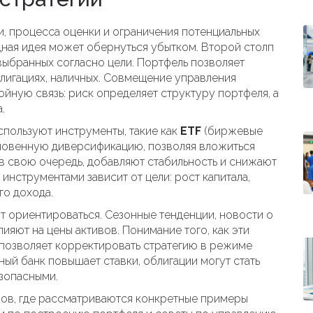
и
,
процесса оценки и ограничения потенциальных
дная идея может обернуться убытком. Второй столп
выбранных согласно цели
. Портфель позволяет
облигациях, наличных. Совмещение управления
йную связь: риск определяет структуру портфеля, а
.
спользуют инструменты, такие как
ETF
(биржевые
гновенную диверсификацию, позволяя вложиться
, в свою очередь, добавляют стабильность и снижают
инструментами зависит от цели: рост капитала,
го дохода.
ит ориентироваться. Сезонные тенденции, новости о
ияют на цены активов. Понимание того, как эти
позволяет корректировать стратегию в режиме
ный банк повышает ставки, облигации могут стать
езопасными.
лов, где рассматриваются конкретные примеры