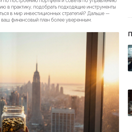
и по построению портфеля и советы по управлению
рию в практику, подобрать подходящие инструменты
иться в мир инвестиционных стратегий? Дальше —
т ваш финансовый план более уверенным.
П