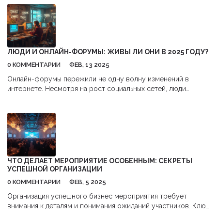
ЛЮДИ И ОНЛАЙН-ФОРУМЫ: ЖИВЫ ЛИ ОНИ В 2025 ГОДУ?
0 КОММЕНТАРИИ
ФЕВ, 13 2025
Онлайн-форумы пережили не одну волну изменений в
интернете. Несмотря на рост социальных сетей, люди
продолжают искать специализированные платформы для
поиска информации и общения с профессионалами. Они
дают возможность не только обменяться опытом, но и найти
ответы на бизнес-вопросы. В статье рассмотрены причины
оживления интереса к форумам и даны советы по их
эффективному использованию.
ЧТО ДЕЛАЕТ МЕРОПРИЯТИЕ ОСОБЕННЫМ: СЕКРЕТЫ
УСПЕШНОЙ ОРГАНИЗАЦИИ
0 КОММЕНТАРИИ
ФЕВ, 5 2025
Организация успешного бизнес мероприятия требует
внимания к деталям и понимания ожиданий участников. Ключ
к успеху — это не только качественная программа, но и