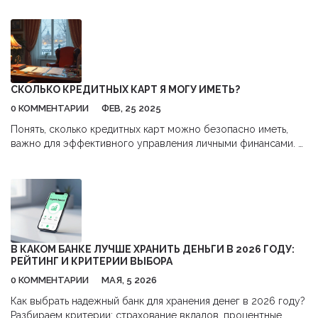
создание запоминающейся атмосферы. В статье
раскрываются секреты планирования, советы по выбору
площадки и важность интерактивных элементов. Учитывая
предпочтения участников, можно достигнуть впечатляющих
результатов, превзойдя их ожидания. Узнайте, что делает
бизнес мероприятие по-настоящему особенным.
СКОЛЬКО КРЕДИТНЫХ КАРТ Я МОГУ ИМЕТЬ?
0 КОММЕНТАРИИ
ФЕВ, 25 2025
Понять, сколько кредитных карт можно безопасно иметь,
важно для эффективного управления личными финансами. В
статье рассказывается о различных факторах, влияющих на
это решение, таких как кредитная история и доход. Также
представлены полезные советы по управлению несколькими
картами и возможные риски. Независимо от количества
карт, важно иметь стратегию их использования.
Подробности помогут усвоить, как правильно использовать
кредитные карты.
В КАКОМ БАНКЕ ЛУЧШЕ ХРАНИТЬ ДЕНЬГИ В 2026 ГОДУ:
РЕЙТИНГ И КРИТЕРИИ ВЫБОРА
0 КОММЕНТАРИИ
МАЯ, 5 2026
Как выбрать надежный банк для хранения денег в 2026 году?
Разбираем критерии: страхование вкладов, процентные