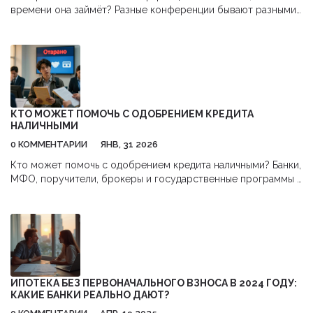
времени она займёт? Разные конференции бывают разными
по продолжительности: одни длятся лишь пару часов, а
другие – целыми днями. Здесь собраны все актуальные
факты о том, сколько длится конференция, что влияет на
тайминг и как заранее всё правильно распланировать.
Узнайте, как не устать, а получить максимум пользы.
Расскажем о плюсах, лайфхаках и неожиданных деталях,
которые пригодятся каждому участнику.
КТО МОЖЕТ ПОМОЧЬ С ОДОБРЕНИЕМ КРЕДИТА
НАЛИЧНЫМИ
0 КОММЕНТАРИИ
ЯНВ, 31 2026
Кто может помочь с одобрением кредита наличными? Банки,
МФО, поручители, брокеры и государственные программы -
как выбрать правильный путь, чтобы не попасть в долговую
ловушку.
ИПОТЕКА БЕЗ ПЕРВОНАЧАЛЬНОГО ВЗНОСА В 2024 ГОДУ:
КАКИЕ БАНКИ РЕАЛЬНО ДАЮТ?