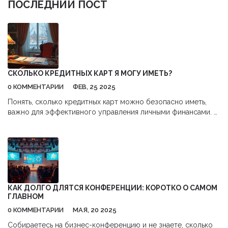
ПОСЛЕДНИЙ ПОСТ
СКОЛЬКО КРЕДИТНЫХ КАРТ Я МОГУ ИМЕТЬ?
0 КОММЕНТАРИИ
ФЕВ, 25 2025
Понять, сколько кредитных карт можно безопасно иметь,
важно для эффективного управления личными финансами. В
статье рассказывается о различных факторах, влияющих на
это решение, таких как кредитная история и доход. Также
представлены полезные советы по управлению несколькими
картами и возможные риски. Независимо от количества
карт, важно иметь стратегию их использования.
Подробности помогут усвоить, как правильно использовать
кредитные карты.
КАК ДОЛГО ДЛЯТСЯ КОНФЕРЕНЦИИ: КОРОТКО О САМОМ
ГЛАВНОМ
0 КОММЕНТАРИИ
МАЯ, 20 2025
Собираетесь на бизнес-конференцию и не знаете, сколько