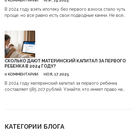
0 КОММЕНТАРИИ
АПР, 19 2025
В 2024 году взять ипотеку без первого взноса стало чуть
проще, но все равно есть свои подводные камни. Не все
банки соглашаются выдавать такие кредиты, но на рынке есть
интересные предложения, особенно с господдержкой. В
статье разберём, где реально одобряют нулевой взнос,
какие условия могут потребовать и на что обратить
внимание, чтобы не остаться в проигрыше. Приведу
конкретные примеры банков и советы, как повысить шансы
на одобрение. Расскажу о нюансах, чтобы вы точно знали, во
СКОЛЬКО ДАЮТ МАТЕРИНСКИЙ КАПИТАЛ ЗА ПЕРВОГО
что ввязываетесь.
РЕБЕНКА В 2024 ГОДУ?
0 КОММЕНТАРИИ
НОЯ, 17 2025
В 2024 году материнский капитал за первого ребенка
составляет 585 207 рублей. Узнайте, кто имеет право на
выплату, на что можно потратить средства и как правильно
оформить сертификат.
КАТЕГОРИИ БЛОГА