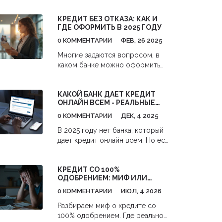
КРЕДИТ БЕЗ ОТКАЗА: КАК И
ГДЕ ОФОРМИТЬ В 2025 ГОДУ
0 КОММЕНТАРИИ
ФЕВ, 26 2025
Многие задаются вопросом, в
каком банке можно оформить
кредит без отказа. Важные
факторы включают кредитную
КАКОЙ БАНК ДАЕТ КРЕДИТ
историю, стабильный доход и
ОНЛАЙН ВСЕМ - РЕАЛЬНЫЕ
понимание условий банка. В
ВАРИАНТЫ И УСЛОВИЯ 2025
статье рассмотрены банки
0 КОММЕНТАРИИ
ДЕК, 4 2025
России, где наиболее вероятно
В 2025 году нет банка, который
получить одобрение кредита, а
дает кредит онлайн всем. Но есть
также советы по подготовке к
банки, которые одобряют
заявке и улучшению своего
большинство заявок без справок
финансового профиля.
КРЕДИТ СО 100%
и поручителей. Узнайте, какие
Разобраны полезные советы для
ОДОБРЕНИЕМ: МИФ ИЛИ
это банки и как повысить шансы
повышения шансов на получение
РЕАЛЬНОСТЬ В 2026 ГОДУ?
на одобрение.
0 КОММЕНТАРИИ
ИЮЛ, 4 2026
кредита.
Разбираем миф о кредите со
100% одобрением. Где реально