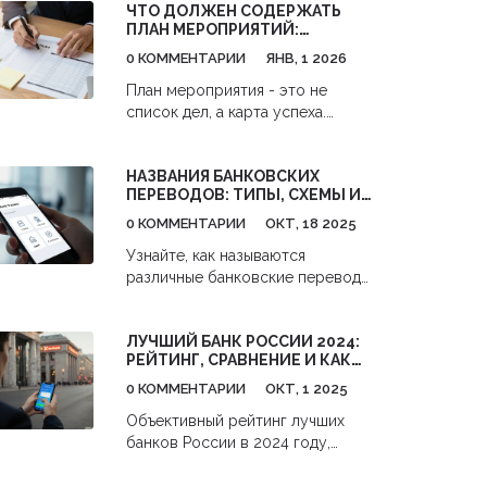
ЧТО ДОЛЖЕН СОДЕРЖАТЬ
программой, какие есть
ПЛАН МЕРОПРИЯТИЙ:
подводные камни и как не
ПОШАГОВЫЙ ГИД ДЛЯ
попасть в ловушку
0 КОММЕНТАРИИ
ЯНВ, 1 2026
БИЗНЕСА
застройщиков.
План мероприятия - это не
список дел, а карта успеха.
Узнайте, какие элементы
обязательно должны быть в
НАЗВАНИЯ БАНКОВСКИХ
плане бизнес-мероприятия,
ПЕРЕВОДОВ: ТИПЫ, СХЕМЫ И
чтобы оно прошло без сбоев и
ОСОБЕННОСТИ
принесло реальные результаты.
0 КОММЕНТАРИИ
ОКТ, 18 2025
Узнайте, как называются
различные банковские переводы,
их типы, сроки и комиссии.
Практические советы по выбору
ЛУЧШИЙ БАНК РОССИИ 2024:
и оформлению переводов в
РЕЙТИНГ, СРАВНЕНИЕ И КАК
России и за рубежом.
ОТКРЫТЬ СЧЁТ
0 КОММЕНТАРИИ
ОКТ, 1 2025
Объективный рейтинг лучших
банков России в 2024 году,
сравнение условий, ошибки при
выборе и пошаговая инструкция