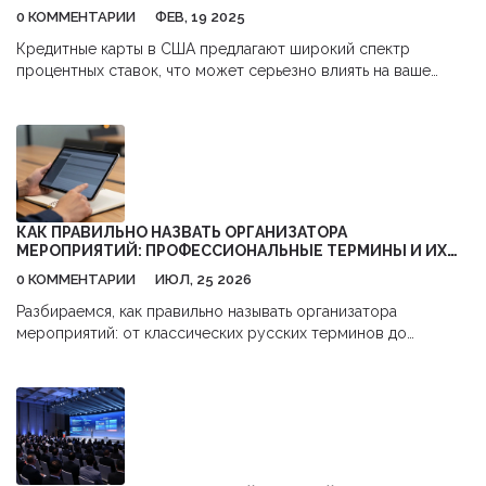
0 КОММЕНТАРИИ
ФЕВ, 19 2025
Кредитные карты в США предлагают широкий спектр
процентных ставок, что может серьезно влиять на ваше
финансовое благополучие. Понимание, как работают эти
проценты, помогает избежать нарастающих долгов. Узнайте
о средних процентных ставках, факторах, влияющих на их
увеличение, и как можно минимизировать переплаты. В
статье найдутся полезные советы по управлению
задолженностью и оптимизации кредитного рейтинга.
КАК ПРАВИЛЬНО НАЗВАТЬ ОРГАНИЗАТОРА
МЕРОПРИЯТИЙ: ПРОФЕССИОНАЛЬНЫЕ ТЕРМИНЫ И ИХ
ЗНАЧЕНИЯ
0 КОММЕНТАРИИ
ИЮЛ, 25 2026
Разбираемся, как правильно называть организатора
мероприятий: от классических русских терминов до
современных англицизмов. Узнайте разницу между
менеджером, планнером и продакшном.