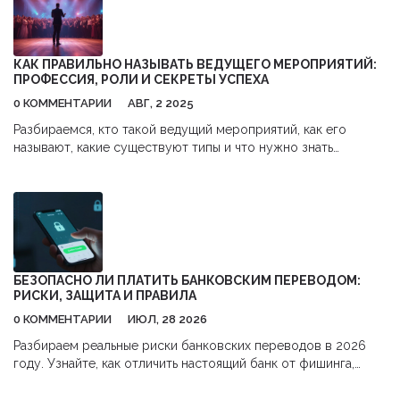
участникам чувствовать себя вовлеченными. В статье
рассмотрим, какие задачи и навыки важны для этой роли, а
также поделимся интересными фактами об этой профессии.
Понимание роли ведущего может значительно улучшить
КАК ПРАВИЛЬНО НАЗЫВАТЬ ВЕДУЩЕГО МЕРОПРИЯТИЙ:
ваше мероприятие и обеспечить его успех.
ПРОФЕССИЯ, РОЛИ И СЕКРЕТЫ УСПЕХА
0 КОММЕНТАРИИ
АВГ, 2 2025
Разбираемся, кто такой ведущий мероприятий, как его
называют, какие существуют типы и что нужно знать
будущим профи этой сферы. Полезные советы и лайфхаки.
БЕЗОПАСНО ЛИ ПЛАТИТЬ БАНКОВСКИМ ПЕРЕВОДОМ:
РИСКИ, ЗАЩИТА И ПРАВИЛА
0 КОММЕНТАРИИ
ИЮЛ, 28 2026
Разбираем реальные риски банковских переводов в 2026
году. Узнайте, как отличить настоящий банк от фишинга,
какие типы переводов безопаснее и что делать, если деньги
украли.