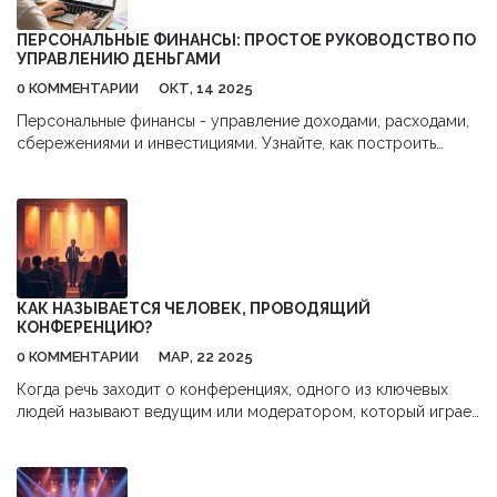
ПЕРСОНАЛЬНЫЕ ФИНАНСЫ: ПРОСТОЕ РУКОВОДСТВО ПО
УПРАВЛЕНИЮ ДЕНЬГАМИ
0 КОММЕНТАРИИ
ОКТ, 14 2025
Персональные финансы - управление доходами, расходами,
сбережениями и инвестициями. Узнайте, как построить
бюджет, создать подушку безопасности и избежать
типичных ошибок.
КАК НАЗЫВАЕТСЯ ЧЕЛОВЕК, ПРОВОДЯЩИЙ
КОНФЕРЕНЦИЮ?
0 КОММЕНТАРИИ
МАР, 22 2025
Когда речь заходит о конференциях, одного из ключевых
людей называют ведущим или модератором, который играет
важную роль в успешной организации мероприятия. Они не
только ведут конференцию, но и задают микроклимат,
способствуют активному обмену идеями и помогают