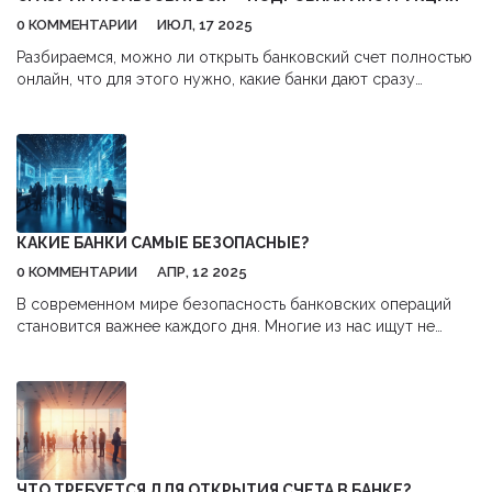
0 КОММЕНТАРИИ
ИЮЛ, 17 2025
Разбираемся, можно ли открыть банковский счет полностью
онлайн, что для этого нужно, какие банки дают сразу
пользоваться счетом и на что обратить внимание.
КАКИЕ БАНКИ САМЫЕ БЕЗОПАСНЫЕ?
0 КОММЕНТАРИИ
АПР, 12 2025
В современном мире безопасность банковских операций
становится важнее каждого дня. Многие из нас ищут не
только комфортные условия обслуживания, но и
надежность в вопросах сохранности средств и данных.
Рассмотрим, на что стоит обратить внимание при выборе
самого безопасного банка. Обсудим, какие банки
заслуженно считаются надежными, и какие факторы влияют
на безопасность финансовых учреждений.
ЧТО ТРЕБУЕТСЯ ДЛЯ ОТКРЫТИЯ СЧЕТА В БАНКЕ?