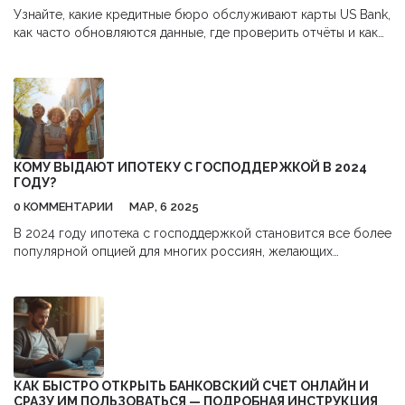
Узнайте, какие кредитные бюро обслуживают карты US Bank,
как часто обновляются данные, где проверить отчёты и как
исправлять ошибки в кредитной истории.
КОМУ ВЫДАЮТ ИПОТЕКУ С ГОСПОДДЕРЖКОЙ В 2024
ГОДУ?
0 КОММЕНТАРИИ
МАР, 6 2025
В 2024 году ипотека с господдержкой становится все более
популярной опцией для многих россиян, желающих
приобрести жилье. Программа предлагает льготные условия
кредитования, что значительно облегчает финансовую
нагрузку. Кто может рассчитывать на такую ипотеку? В
статье рассматриваются основные критерии, требования и
преимущества данной программы. Узнайте, что нужно для
успешного получения кредита, и какие шаги предпринять для
его одобрения.
КАК БЫСТРО ОТКРЫТЬ БАНКОВСКИЙ СЧЕТ ОНЛАЙН И
СРАЗУ ИМ ПОЛЬЗОВАТЬСЯ — ПОДРОБНАЯ ИНСТРУКЦИЯ