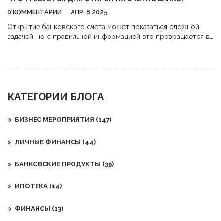
0 КОММЕНТАРИИ
АПР, 8 2025
Открытие банковского счета может показаться сложной
задачей, но с правильной информацией это превращается в
простой и понятный процесс. Важно знать, какие документы
понадобятся, а также понять, как выбрать подходящий банк.
Статья расскажет о регистрационных требованиях, типах
счетов и преимуществах онлайн-заявок. Опирайтесь на
полезные советы, чтобы избежать распространенных
КАТЕГОРИИ БЛОГА
ошибок.
БИЗНЕС МЕРОПРИЯТИЯ
(147)
ЛИЧНЫЕ ФИНАНСЫ
(44)
БАНКОВСКИЕ ПРОДУКТЫ
(39)
ИПОТЕКА
(14)
ФИНАНСЫ
(13)