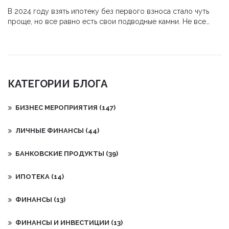
В 2024 году взять ипотеку без первого взноса стало чуть
проще, но все равно есть свои подводные камни. Не все
банки соглашаются выдавать такие кредиты, но на рынке есть
интересные предложения, особенно с господдержкой. В
статье разберём, где реально одобряют нулевой взнос,
какие условия могут потребовать и на что обратить
внимание, чтобы не остаться в проигрыше. Приведу
КАТЕГОРИИ БЛОГА
конкретные примеры банков и советы, как повысить шансы
на одобрение. Расскажу о нюансах, чтобы вы точно знали, во
что ввязываетесь.
БИЗНЕС МЕРОПРИЯТИЯ
(147)
ЛИЧНЫЕ ФИНАНСЫ
(44)
БАНКОВСКИЕ ПРОДУКТЫ
(39)
ИПОТЕКА
(14)
ФИНАНСЫ
(13)
ФИНАНСЫ И ИНВЕСТИЦИИ
(13)