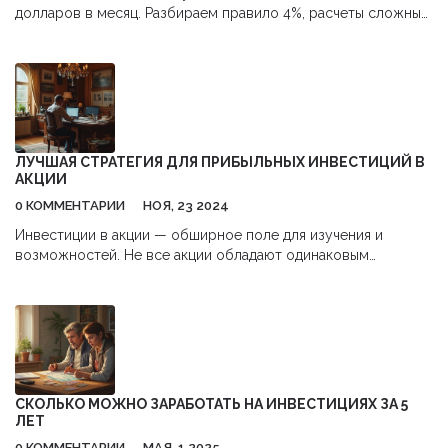
долларов в месяц. Разбираем правило 4%, расчеты сложных
процентов, лучшие инструменты инвестирования и
типичные ошибки начинающих.
ЛУЧШАЯ СТРАТЕГИЯ ДЛЯ ПРИБЫЛЬНЫХ ИНВЕСТИЦИЙ В
АКЦИИ
0 КОММЕНТАРИИ
НОЯ, 23 2024
Инвестиции в акции — обширное поле для изучения и
возможностей. Не все акции обладают одинаковым
потенциалом для получения прибыли, и их успешный выбор
требует знаний и внимания к деталям. В статье
рассматриваются советы по выбору прибыльных акций, а
также примеры успешных стратегий инвестирования.
Обсуждаются выбор дивидендных акций и
высокотехнологичных компаний, известных стабильным
ростом. Подробнее описаны анализ рыночных тенденций и
СКОЛЬКО МОЖНО ЗАРАБОТАТЬ НА ИНВЕСТИЦИЯХ ЗА 5
финансовых показателей компаний.
ЛЕТ
0 КОММЕНТАРИИ
МАЯ, 1 2025