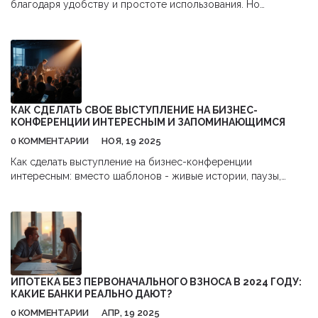
благодаря удобству и простоте использования. Но
насколько они безопасны сегодня и на что стоит обращать
внимание пользователям? Обсудим потенциальные риски,
как защитить свои деньги и данные, а также моменты,
которые помогут чувствовать себя увереннее в цифровом
мире.
КАК СДЕЛАТЬ СВОЕ ВЫСТУПЛЕНИЕ НА БИЗНЕС-
КОНФЕРЕНЦИИ ИНТЕРЕСНЫМ И ЗАПОМИНАЮЩИМСЯ
0 КОММЕНТАРИИ
НОЯ, 19 2025
Как сделать выступление на бизнес-конференции
интересным: вместо шаблонов - живые истории, паузы,
простой язык и один главный посыл. Без заумных терминов,
только то, что работает.
ИПОТЕКА БЕЗ ПЕРВОНАЧАЛЬНОГО ВЗНОСА В 2024 ГОДУ:
КАКИЕ БАНКИ РЕАЛЬНО ДАЮТ?
0 КОММЕНТАРИИ
АПР, 19 2025