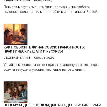
Пять лет могут изменить финансовую жизнь любого
человека, если правильно подойти к инвестициям. В этой
статье разбираемся, на какую доходность реально
рассчитывать, от чего зависит прибыль и почему не стоит
ожидать чудес. Расскажу на реальных примерах и свежих
цифрах, сколько могли бы принести вложения за этот срок.
Дам практические советы — что учитывают опытные
инвесторы, чтобы не попасть впросак. Узнаете, почему
стратегия важнее удачи и как минимизировать риски.
КАК ПОВЫСИТЬ ФИНАНСОВУЮ ГРАМОТНОСТЬ:
ПРАКТИЧЕСКИЕ ШАГИ И РЕСУРСЫ
0 КОММЕНТАРИИ
СЕН, 24 2025
Узнайте, как системно повысить финансовую грамотность:
оценка текущего уровня, ключевые направления,
практические инструменты и проверенный план действий.
ПОЧЕМУ БЕДНЫЕ НЕ ВКЛАДЫВАЮТ ДЕНЬГИ: БАРЬЕРЫ И