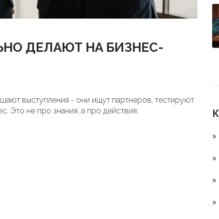
НО ДЕЛАЮТ НА БИЗНЕС-
шают выступления - они ищут партнеров, тестируют
с. Это не про знания, а про действия.
К