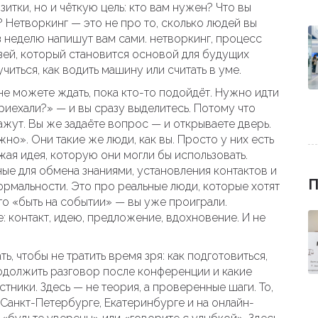
изитки, но и чёткую цель: кто вам нужен? Что вы
 Нетворкинг — это не про то, сколько людей вы
ез неделю напишут вам сами.
нетворкинг
,
процесс
ей, который становится основой для будущих
учиться, как водить машину или считать в уме.
е можете ждать, пока кто-то подойдёт. Нужно идти
риехали?» — и вы сразу выделитесь. Потому что
ажут. Вы же задаёте вопрос — и открываете дверь.
жно». Они такие же люди, как вы. Просто у них есть
жая идея, которую они могли бы использовать.
ые для обмена знаниями, установления контактов и
П
ормальности. Это про реальные люди, которые хотят
то «быть на событии» — вы уже проиграли.
: контакт, идею, предложение, вдохновение. И не
ть, чтобы не тратить время зря: как подготовиться,
 продолжить разговор после конференции и какие
ники. Здесь — не теория, а проверенные шаги. То,
 Санкт-Петербурге, Екатеринбурге и на онлайн-