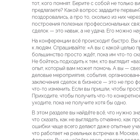
тот, кого помнят. Берите с собой не только в
предлагаете? Какой вопрос зададите первым?
поздоровались, а про то, сколько из них чер
построения полезных профессиональных связ
сделок
— это навык, а не удача. Его можно на
На конференции всё происходит быстро. Вы н
к людям. Спрашивайте: «А вы с какой целью п
большинство просто ждёт, пока им что-то ск
Не бойтесь подходить к тем, кто выглядит «ва
опыт, который вам может помочь. А вы — све
деловые мероприятия
,
события, организованн
заключения сделок в бизнесе
— это не про ф
что-то изменить. Если вы пришли, чтобы прос
Приходите, чтобы получить что-то конкретное
уходите, пока не получите хотя бы одно.
В этом разделе вы найдёте всё, что нужно зна
что сказать, как не выглядеть отчаянно, как
ошибки чаще всего делают даже опытные участ
что работает на реальных встречах в Москве,