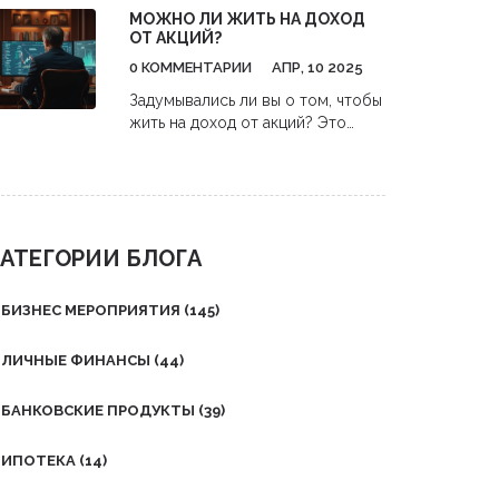
МОЖНО ЛИ ЖИТЬ НА ДОХОД
по открытию счёта.
ОТ АКЦИЙ?
0 КОММЕНТАРИИ
АПР, 10 2025
Задумывались ли вы о том, чтобы
жить на доход от акций? Это
может стать реальностью, если
правильно подойти к делу.
Основные моменты включают
изучение рынка, выбор
подходящих акций и стратегий
АТЕГОРИИ БЛОГА
инвестирования. Узнайте, какие
шаги предпринимать, чтобы
создать стабильный доходной
БИЗНЕС МЕРОПРИЯТИЯ
(145)
поток от ваших вложений.
ЛИЧНЫЕ ФИНАНСЫ
(44)
БАНКОВСКИЕ ПРОДУКТЫ
(39)
ИПОТЕКА
(14)