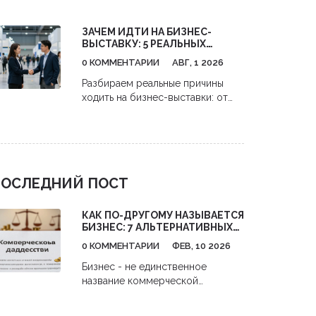
году. Узнайте, как начать
инвестировать в акции с 1000
ЗАЧЕМ ИДТИ НА БИЗНЕС-
рублей,避开 комиссии и
ВЫСТАВКУ: 5 РЕАЛЬНЫХ
использовать налоговые льготы.
ВЫГОД ДЛЯ ВАШЕГО ДЕЛА
0 КОММЕНТАРИИ
АВГ, 1 2026
Разбираем реальные причины
ходить на бизнес-выставки: от
поиска клиентов до анализа
конкурентов. Практические
советы, как получить максимум
пользы и окупить затраты.
ОСЛЕДНИЙ ПОСТ
КАК ПО-ДРУГОМУ НАЗЫВАЕТСЯ
БИЗНЕС: 7 АЛЬТЕРНАТИВНЫХ
ТЕРМИНОВ И КОГДА ИХ
0 КОММЕНТАРИИ
ФЕВ, 10 2026
ИСПОЛЬЗОВАТЬ
Бизнес - не единственное
название коммерческой
деятельности. В русском языке
есть семь точных терминов: