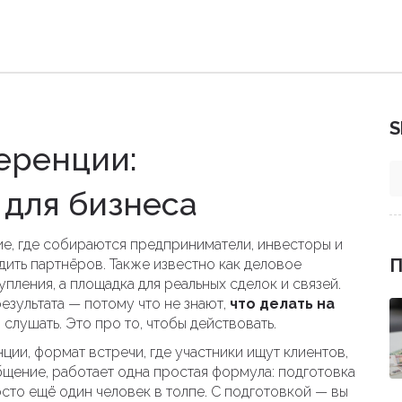
S
еренции:
 для бизнеса
ие, где собираются предприниматели, инвесторы и
П
дить партнёров
. Также известно как
деловое
упления, а площадка для реальных сделок и связей
.
езультата — потому что не знают,
что делать на
и слушать. Это про то, чтобы действовать.
нции
,
формат встречи, где участники ищут клиентов,
бщение
, работает одна простая формула: подготовка
росто ещё один человек в толпе. С подготовкой — вы