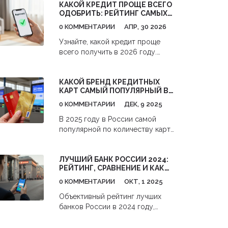
КАКОЙ КРЕДИТ ПРОЩЕ ВСЕГО
коммерция,
ОДОБРИТЬ: РЕЙТИНГ САМЫХ
предпринимательство, деловая
ДОСТУПНЫХ ЗАЙМОВ
активность и другие. Разберемся,
0 КОММЕНТАРИИ
АПР, 30 2026
где и когда их использовать,
Узнайте, какой кредит проще
чтобы избежать ошибок в
всего получить в 2026 году.
документах и переговорах.
Сравниваем шансы одобрения в
МФО, кредитные карты и
КАКОЙ БРЕНД КРЕДИТНЫХ
потребительские займы с
КАРТ САМЫЙ ПОПУЛЯРНЫЙ В
советами по улучшению
РОССИИ В 2025 ГОДУ
рейтинга.
0 КОММЕНТАРИИ
ДЕК, 9 2025
В 2025 году в России самой
популярной по количеству карт
является Мир, но Visa остается
лучшим выбором для
ЛУЧШИЙ БАНК РОССИИ 2024:
путешествий и онлайн-покупок.
РЕЙТИНГ, СРАВНЕНИЕ И КАК
Узнайте, какую кредитную карту
ОТКРЫТЬ СЧЁТ
выбрать и почему бренд важнее,
0 КОММЕНТАРИИ
ОКТ, 1 2025
чем кажется.
Объективный рейтинг лучших
банков России в 2024 году,
сравнение условий, ошибки при
выборе и пошаговая инструкция