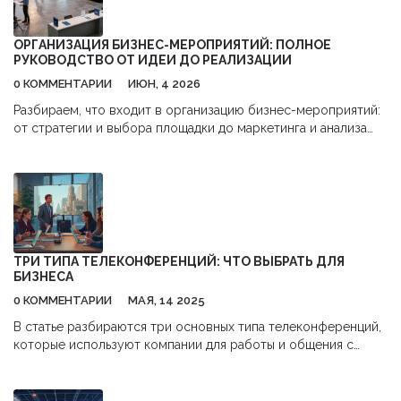
одобрения заявки. Это поможет избежать неожиданных
трудностей и сэкономить время при оформлении.
ОРГАНИЗАЦИЯ БИЗНЕС-МЕРОПРИЯТИЙ: ПОЛНОЕ
РУКОВОДСТВО ОТ ИДЕИ ДО РЕАЛИЗАЦИИ
0 КОММЕНТАРИИ
ИЮН, 4 2026
Разбираем, что входит в организацию бизнес-мероприятий:
от стратегии и выбора площадки до маркетинга и анализа
результатов. Практическое руководство для эффективных
ивентов.
ТРИ ТИПА ТЕЛЕКОНФЕРЕНЦИЙ: ЧТО ВЫБРАТЬ ДЛЯ
БИЗНЕСА
0 КОММЕНТАРИИ
МАЯ, 14 2025
В статье разбираются три основных типа телеконференций,
которые используют компании для работы и общения с
партнёрами. Вы узнаете, чем отличается аудиоконференция
от видеоконференции и вебинара. Я поделюсь конкретными
плюсами и минусами каждого вида, чтобы вы могли выбрать