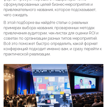
сформулированных целей бизнес‑мероприятия и
привлекательного названия, которое подсказывает,
чего ожидать.
В этой подборке вы найдёте статьи о реальных
примерах выбора названия, проверенных методах
привлечения аудитории, чек‑листах для оценки ROI и
советах по организации разных типов мероприятий.
Всё это поможет быстро определить, какой формат
конференций подходит именно вам, и сразу перейти к
практической реализации.