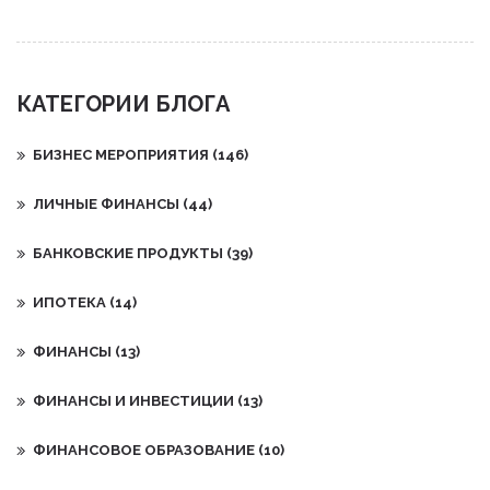
требует не только тактичности и понимания нужд
аудитории, но и анализа потенциальных болевых точек
клиента. Данная статья предлагает стратегические подходы к
формированию вопросов, которые помогут глубже понять
КАТЕГОРИИ БЛОГА
клиентов и ответить на их ожидания. А также рассказывает о
важности практики активного слушания и полезных
инструментах для улучшения коммуникации с клиентами.
БИЗНЕС МЕРОПРИЯТИЯ
(146)
ЛИЧНЫЕ ФИНАНСЫ
(44)
БАНКОВСКИЕ ПРОДУКТЫ
(39)
ИПОТЕКА
(14)
ФИНАНСЫ
(13)
ФИНАНСЫ И ИНВЕСТИЦИИ
(13)
ФИНАНСОВОЕ ОБРАЗОВАНИЕ
(10)