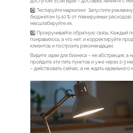
доступом. Если идея – доставка, начните с м
4️⃣ Тестируйте маркетинг. Запустите реклам
бюджетом (5‑10 % от планируемых расходов). 
масштабируйте их.
5️⃣ Прокручивайте обратную связь. Каждый п
понравилось, а что нет, и корректируйте про
клиентов и построить рекомендации.
Видите, идеи для бизнеса – не абстракция, а
пройдите эти пять пунктов и уже через 2‑3 м
– действовать сейчас, а не ждать идеального 