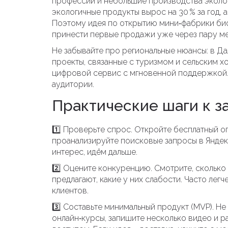
профессий и небольшие производства эколог
экологичные продукты вырос на 30 % за год, а
Поэтому идея по открытию мини‑фабрики би
принести первые продажи уже через пару ме
Не забывайте про региональные нюансы: в Д
проекты, связанные с туризмом и сельским х
цифровой сервис с мгновенной поддержкой. 
аудитории.
Практические шаги к з
1️⃣ Проверьте спрос. Откройте бесплатный о
проанализируйте поисковые запросы в Яндек
интерес, идём дальше.
2️⃣ Оцените конкуренцию. Смотрите, сколько
предлагают, какие у них слабости. Часто лег
клиентов.
3️⃣ Составьте минимальный продукт (MVP). Не
онлайн‑курсы, запишите несколько видео и р