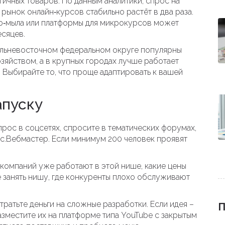
ичных товаров. По данным аналитики, спрос на
 рынок онлайн‑курсов стабильно растёт в два раза.
о‑мыла или платформы для микрокурсов может
сяцев.
альневосточном федеральном округе популярны
озяйством, а в крупных городах лучше работает
Выбирайте то, что проще адаптировать к вашей
апуску
прос в соцсетях, спросите в тематических форумах,
с.Вебмастер. Если минимум 200 человек проявят
 компаний уже работают в этой нише, какие цены
че занять нишу, где конкуренты плохо обслуживают
 тратьте деньги на сложные разработки. Если идея –
П
азместите их на платформе типа YouTube с закрытым