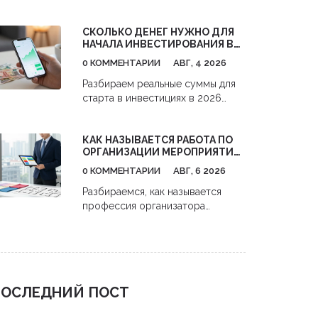
поиска клиентов до анализа
конкурентов. Практические
СКОЛЬКО ДЕНЕГ НУЖНО ДЛЯ
советы, как получить максимум
НАЧАЛА ИНВЕСТИРОВАНИЯ В
пользы и окупить затраты.
АКЦИИ: РЕАЛЬНЫЕ ЦИФРЫ И
0 КОММЕНТАРИИ
АВГ, 4 2026
СТРАТЕГИИ С НУЛЯ
Разбираем реальные суммы для
старта в инвестициях в 2026
году. Узнайте, как начать
инвестировать в акции с 1000
КАК НАЗЫВАЕТСЯ РАБОТА ПО
рублей,避开 комиссии и
ОРГАНИЗАЦИИ МЕРОПРИЯТИЙ:
использовать налоговые льготы.
ПРОФЕССИИ И ОБЯЗАННОСТИ
0 КОММЕНТАРИИ
АВГ, 6 2026
Разбираемся, как называется
профессия организатора
мероприятий. Узнайте про роли
event-менеджеров, их
обязанности, навыки и
перспективы карьеры в сфере
бизнес-ивентов.
ОСЛЕДНИЙ ПОСТ