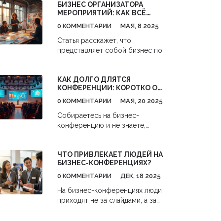
БИЗНЕС ОРГАНИЗАТОРА
МЕРОПРИЯТИЙ: КАК ВСЁ
УСТРОЕНО И НА ЧЁМ
0 КОММЕНТАРИИ
МАЯ, 8 2025
ЗАРАБАТЫВАЮТ
Статья расскажет, что
представляет собой бизнес по
организации мероприятий и чем
реально занимается организатор.
КАК ДОЛГО ДЛЯТСЯ
Разберём тонкости работы с
КОНФЕРЕНЦИИ: КОРОТКО О
клиентами и подрядчиками,
САМОМ ГЛАВНОМ
реальные истории успеха и
0 КОММЕНТАРИИ
МАЯ, 20 2025
провалов. Объясним, как
Собираетесь на бизнес-
продвигать услуги на рынке и
конференцию и не знаете,
какие навыки точно пригодятся.
сколько времени она займёт?
Поговорим о типичных ошибках
Разные конференции бывают
и дадим советы, которые
ЧТО ПРИВЛЕКАЕТ ЛЮДЕЙ НА
разными по продолжительности:
работают. Подходит для тех, кто
БИЗНЕС-КОНФЕРЕНЦИЯХ?
одни длятся лишь пару часов, а
думает о старте или хочет понять
другие – целыми днями. Здесь
0 КОММЕНТАРИИ
ДЕК, 18 2025
закулисье этого бизнеса.
собраны все актуальные факты о
На бизнес-конференциях люди
том, сколько длится
приходят не за слайдами, а за
конференция, что влияет на
реальными контактами,
тайминг и как заранее всё
вдохновением и возможностями,