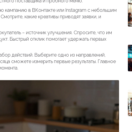
естного поставщика и пробного меню.
ную кампанию в ВКонтакте или Instagram с небольшим
Смотрите, какие креативы приводят заявки, и
окупатель – источник улучшения. Спросите, что им
дукт. Быстрый отклик помогает удержать первых
 набор действий. Выберите одно из направлений,
есяца сможете измерить первые результаты. Главное
момента.