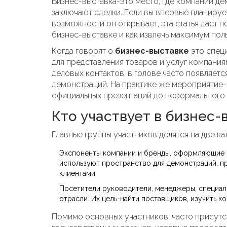
Бизнес-выставка-это место, где компании д
заключают сделки. Если вы впервые планирует
возможности он открывает, эта статья даст п
бизнес-выставке и как извлечь максимум поль
Когда говорят о
бизнес-выставке
это спец
для представления товаров и услуг компани
деловых контактов
, в голове часто появляет
демонстраций. На практике же мероприятие-
официальных презентаций до неформального 
Кто участвует в бизнес-
Главные группы участников делятся на две ка
Экспоненты
компании и бренды, оформляющие с
используют пространство для демонстраций, п
клиентами.
Посетители
руководители, менеджеры, специал
отрасли
. Их цель-найти поставщиков, изучить к
Помимо основных участников, часто присутс