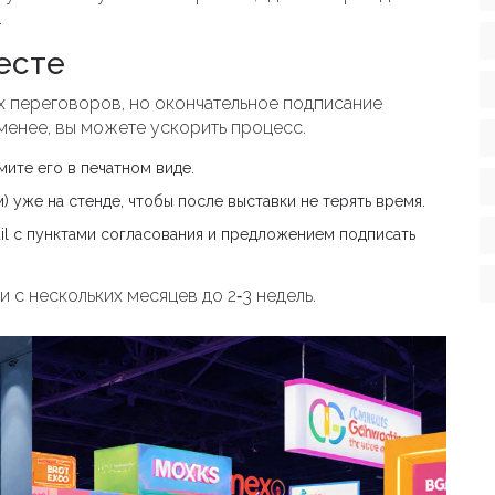
.
есте
х переговоров, но окончательное подписание
менее, вы можете ускорить процесс.
ите его в печатном виде.
) уже на стенде, чтобы после выставки не терять время.
l с пунктами согласования и предложением подписать
и с нескольких месяцев до 2‑3 недель.