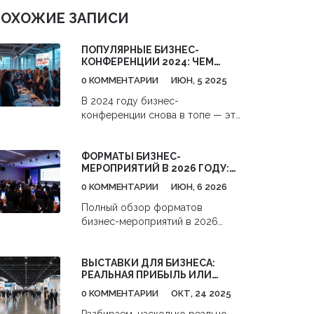
ПОХОЖИЕ ЗАПИСИ
ПОПУЛЯРНЫЕ БИЗНЕС-
КОНФЕРЕНЦИИ 2024: ЧЕМ
СТОИТ ЗАНЯТЬСЯ?
0 КОММЕНТАРИИ
ИЮН, 5 2025
В 2024 году бизнес-
конференции снова в топе — это
не только про тусовку, но и про
реальные возможности вырасти,
ФОРМАТЫ БИЗНЕС-
прокачать свои навыки и найти
МЕРОПРИЯТИЙ В 2026 ГОДУ:
ценные связи. Какие направления
ПОЛНЫЙ ГИД ПО ВЫБОРУ
сегодня в центре внимания, и
0 КОММЕНТАРИИ
ИЮН, 6 2026
почему новичкам и опытным
Полный обзор форматов
игрокам стоит присмотреться к
бизнес-мероприятий в 2026
участию? В статье расскажем о
году: от классических
самых ожидаемых событиях года,
конференций до хакатонов и
лайфхаках для эффективного
ВЫСТАВКИ ДЛЯ БИЗНЕСА:
мастермайнд-групп. Узнайте, как
участия и свежих бизнес-
РЕАЛЬНАЯ ПРИБЫЛЬ ИЛИ
выбрать идеальный формат для
трендах, которые можно
ПУСТАЯ ТРАТА?
ваших целей.
0 КОММЕНТАРИИ
ОКТ, 24 2025
подхватить на конференциях. Всё
это с живыми примерами и