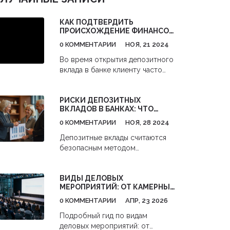
КАК ПОДТВЕРДИТЬ
ПРОИСХОЖДЕНИЕ ФИНАНСОВ
ДЛЯ ДЕПОЗИТОВ В БАНКЕ
0 КОММЕНТАРИИ
НОЯ, 21 2024
Во время открытия депозитного
вклада в банке клиенту часто
необходимо предоставить
подтверждение происхождения
РИСКИ ДЕПОЗИТНЫХ
средств. Это необходимо для
ВКЛАДОВ В БАНКАХ: ЧТО
соблюдения законодательства по
НУЖНО ЗНАТЬ ПЕРЕД
борьбе с отмыванием денег и
0 КОММЕНТАРИИ
НОЯ, 28 2024
ВЛОЖЕНИЕМ СРЕДСТВ
финансированием терроризма.
Депозитные вклады считаются
Статья расскажет, какие
безопасным методом
документы потребуются, как
сохранения капитала, однако
подготовиться к взаимодействию
существует ряд рисков, которые
с банком и какие советы помогут
ВИДЫ ДЕЛОВЫХ
могут повлиять на их доходность
избежать трудностей. Узнайте,
МЕРОПРИЯТИЙ: ОТ КАМЕРНЫХ
и безопасность. В данной статье
какие факты делают процесс
ВСТРЕЧ ДО МАСШТАБНЫХ
рассматриваются основные
0 КОММЕНТАРИИ
АПР, 23 2026
подачи документов более
ФОРУМОВ
риски, связанные с депозитами,
простым и быстрым.
Подробный гид по видам
включая экономические условия,
деловых мероприятий: от