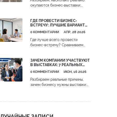
Разбираем, насколько реально
советами — без лишней воды.
окупаются бизнес‑выставки:
Сэкономьте время и выберите
расчёт расходов, ROI, кейсы,
действительно полезные
типичные ошибки и чек‑лист
мероприятия.
ГДЕ ПРОВЕСТИ БИЗНЕС-
подготовки.
ВСТРЕЧУ: ЛУЧШИЕ ВАРИАНТЫ
ОТ КОВОРКИНГОВ ДО
0 КОММЕНТАРИИ
АПР, 28 2026
КОНФЕРЕНЦИЙ
Где лучше всего провести
бизнес-встречу? Сравниваем
коворкинги, бизнес-отели,
рестораны и конференции.
ЗАЧЕМ КОМПАНИИ УЧАСТВУЮТ
Практические советы по выбору
В ВЫСТАВКАХ: 7 РЕАЛЬНЫХ
места для сделок и нетворкинга.
ПРИЧИН И КАК НЕ СЛИТЬ
0 КОММЕНТАРИИ
ИЮН, 16 2026
БЮДЖЕТ
Разбираем реальные причины,
зачем бизнесу нужны выставки:
от прямых продаж до изучения
конкурентов. Узнайте, как
избежать типичных ошибок и
получить максимальную отдачу
от участия.
ЛУЧАЙНЫЕ ЗАПИСИ