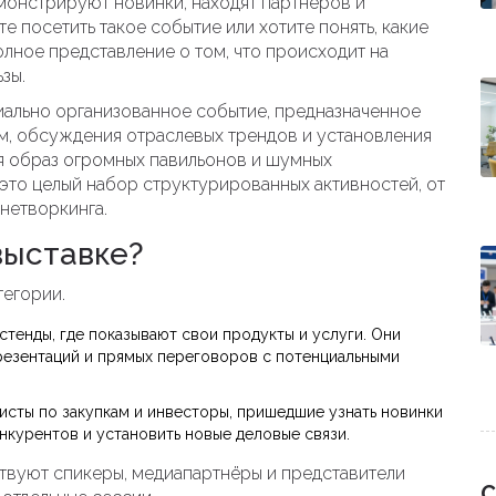
емонстрируют новинки, находят партнёров и
е посетить такое событие или хотите понять, какие
олное представление о том, что происходит на
зы.
иально организованное событие, предназначенное
ям, обсуждения отраслевых трендов и установления
ся образ огромных павильонов и шумных
это целый набор структурированных активностей, от
нетворкинга.
выставке?
тегории.
тенды, где показывают свои продукты и услуги
. Они
резентаций и прямых переговоров с потенциальными
исты по закупкам и инвесторы, пришедшие узнать новинки
онкурентов и установить новые деловые связи.
твуют спикеры, медиапартнёры и представители
С