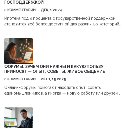
ГОСПОДДЕРЖКОЙ
0 КОММЕНТАРИИ
ДЕК, 1 2024
Ипотека под 4 процента с государственной поддержкой
становится всё более доступной для различных категорий
заемщиков в России. В статье рассматриваются условия
получения выгодной ипотеки, кто имеет на неё право, а
также какие документы нужно подготовить. Узнайте, как
правильно выбрать программу и какие шаги предпринять для
одобрения заявки. Это поможет избежать неожиданных
трудностей и сэкономить время при оформлении.
ФОРУМЫ: ЗАЧЕМ ОНИ НУЖНЫ И КАКУЮ ПОЛЬЗУ
ПРИНОСЯТ — ОПЫТ, СОВЕТЫ, ЖИВОЕ ОБЩЕНИЕ
0 КОММЕНТАРИИ
ИЮЛ, 15 2025
Онлайн-форумы помогают находить опыт, советы,
единомышленников, а иногда — новую работу или друзей.
Вот как использовать их пользу на полную.