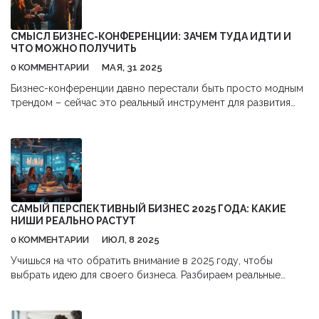
СМЫСЛ БИЗНЕС-КОНФЕРЕНЦИИ: ЗАЧЕМ ТУДА ИДТИ И
ЧТО МОЖНО ПОЛУЧИТЬ
0 КОММЕНТАРИИ
МАЯ, 31 2025
Бизнес-конференции давно перестали быть просто модным
трендом – сейчас это реальный инструмент для развития
бизнеса и себя. В статье подробно разберём, зачем идти на
такие мероприятия, как из них выжать максимум пользы, и
почему туда даже втягиваются те, кто не любит массовые
тусовки. Добавлю примеры, лайфхаки и личные наблюдения.
Поговорим о мифах, неожиданных плюсах и минусах, и
разберём, кто реально выигрывает от таких событий.
САМЫЙ ПЕРСПЕКТИВНЫЙ БИЗНЕС 2025 ГОДА: КАКИЕ
НИШИ РЕАЛЬНО РАСТУТ
0 КОММЕНТАРИИ
ИЮЛ, 8 2025
Учишься на что обратить внимание в 2025 году, чтобы
выбрать идею для своего бизнеса. Разбираем реальные
тренды, цифры, ошибки и неожиданные ниши.