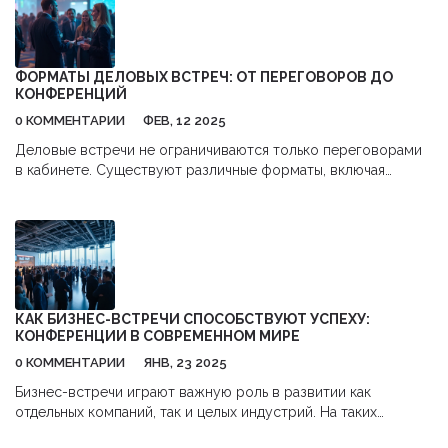
невербальной коммуникации и презентации персональных
брендов. Понимание и применение этих рекомендаций
поможет произвести положительное впечатление на коллег
и участников конференции.
ФОРМАТЫ ДЕЛОВЫХ ВСТРЕЧ: ОТ ПЕРЕГОВОРОВ ДО
КОНФЕРЕНЦИЙ
0 КОММЕНТАРИИ
ФЕВ, 12 2025
Деловые встречи не ограничиваются только переговорами
в кабинете. Существуют различные форматы, включая
конференции и сетевые мероприятия, каждый из которых
обеспечивает уникальные возможности для развития
бизнеса и карьерного роста. Это помогает профессионалам
обмениваться опытом, находить партнеров и вдохновляться
новыми идеями. В статье рассмотрены различные виды
деловых встреч и даны советы по их эффективному
проведению.
КАК БИЗНЕС-ВСТРЕЧИ СПОСОБСТВУЮТ УСПЕХУ:
КОНФЕРЕНЦИИ В СОВРЕМЕННОМ МИРЕ
0 КОММЕНТАРИИ
ЯНВ, 23 2025
Бизнес-встречи играют важную роль в развитии как
отдельных компаний, так и целых индустрий. На таких
встречах можно узнать о новейших трендах, наладить