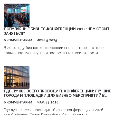
ценные деловые контакты и даже получить новые бизнес-
возможности. Такой формат мероприятий помогает
расширить горизонты и вдохновляет на внедрение
инновационных идей в собственный бизнес. Рассмотрим, как
именно участие в бизнес-конференциях может внести вклад
в успех и развитие компании.
ПОПУЛЯРНЫЕ БИЗНЕС-КОНФЕРЕНЦИИ 2024: ЧЕМ СТОИТ
ЗАНЯТЬСЯ?
0 КОММЕНТАРИИ
ИЮН, 5 2025
В 2024 году бизнес-конференции снова в топе — это не
только про тусовку, но и про реальные возможности
вырасти, прокачать свои навыки и найти ценные связи. Какие
направления сегодня в центре внимания, и почему новичкам
и опытным игрокам стоит присмотреться к участию? В
статье расскажем о самых ожидаемых событиях года,
лайфхаках для эффективного участия и свежих бизнес-
трендах, которые можно подхватить на конференциях. Всё
это с живыми примерами и советами — без лишней воды.
ГДЕ ЛУЧШЕ ВСЕГО ПРОВОДИТЬ КОНФЕРЕНЦИИ: ЛУЧШИЕ
Сэкономьте время и выберите действительно полезные
ГОРОДА И ПЛОЩАДКИ ДЛЯ БИЗНЕС-МЕРОПРИЯТИЙ В
мероприятия.
2026 ГОДУ
0 КОММЕНТАРИИ
МАР, 14 2026
Где лучше всего проводить бизнес-конференции в 2026