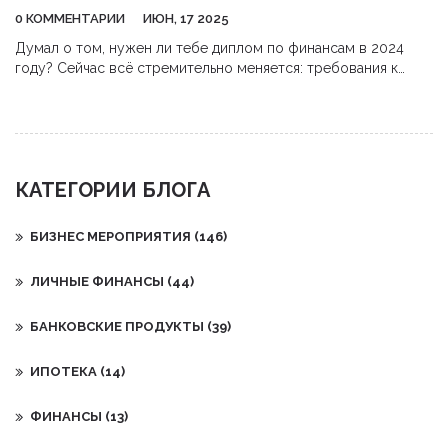
0 КОММЕНТАРИИ
ИЮН, 17 2025
Думал о том, нужен ли тебе диплом по финансам в 2024
году? Сейчас всё стремительно меняется: требования к
финансистам, зарплаты, навыки и специальности. Этот
материал без воды разбирает, какие знания нужны рынку,
где правда о востребованности, и чего реально ждать после
учёбы. Тут разберёмся, кому стоит идти в эту сферу, а кому
— нет. Также узнаешь, на что делать ставку во время
КАТЕГОРИИ БЛОГА
обучения, чтобы не потерять время и деньги.
БИЗНЕС МЕРОПРИЯТИЯ
(146)
ЛИЧНЫЕ ФИНАНСЫ
(44)
БАНКОВСКИЕ ПРОДУКТЫ
(39)
ИПОТЕКА
(14)
ФИНАНСЫ
(13)