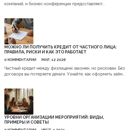
компаний, и бизнес-конференции предоставляют
уникальную возможность достичь этой цели. Участие в таких
мероприятиях помогает наладить новые деловые связи,
лучше понять потребности клиента и продвигать свои
товары или услуги. Этот текст расскажет, как правильно
выбрать и организовать мероприятие, которое принесет
максимальную пользу вашему бизнесу. Вы узнаете успешные
стратегии и практические советы, которые помогут
МОЖНО ЛИ ПОЛУЧИТЬ КРЕДИТ ОТ ЧАСТНОГО ЛИЦА:
увеличить ваш доход через участие в конференциях.
ПРАВИЛА, РИСКИ И КАК ЭТО РАБОТАЕТ
0 КОММЕНТАРИИ
МАР, 12 2026
Частный кредит между физлицами законен, но рискован. Без
договора вы потеряете деньги. Узнайте, как оформить займ
правильно, какие ставки допустимы и чем он отличается от
онлайн-кредитов.
УРОВНИ ОРГАНИЗАЦИИ МЕРОПРИЯТИЙ: ВИДЫ,
ПРИМЕРЫ И СОВЕТЫ
0 КОММЕНТАРИИ
ИЮЛ, 3 2025